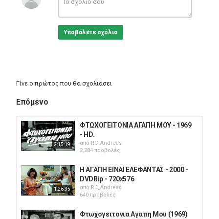
Υποβάλετε σχόλιο
Γίνε ο πρώτος που θα σχολιάσει
Επόμενο
ΦΤΩΧΟΓΕΙΤΟΝΙΑ ΑΓΑΠΗ ΜΟΥ - 1969
- HD.
από
RC_Andreas
2:15:19
2,284 προβολές
Η ΑΓΑΠΗ ΕΙΝΑΙ ΕΛΕΦΑΝΤΑΣ - 2000 -
DVDRip - 720x576
από
RC_Andreas
1:26:35
640 προβολές
Φτωχογειτονια Αγαπη Μου (1969)