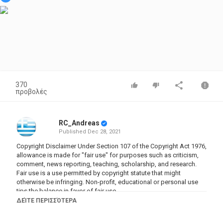
370
προβολές
RC_Andreas
Published
Dec 28, 2021
Copyright Disclaimer Under Section 107 of the Copyright Act 1976,
allowance is made for "fair use" for purposes such as criticism,
comment, news reporting, teaching, scholarship, and research.
Fair use is a use permitted by copyright statute that might
otherwise be infringing. Non-profit, educational or personal use
tips the balance in favor of fair use.
ΔΕΊΤΕ ΠΕΡΙΣΣΌΤΕΡΑ
Κατηγορίες
Documentary