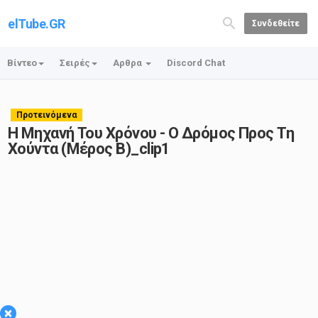
elTube.GR
Συνδεθείτε
Βίντεο
Σειρές
Αρθρα
Discord Chat
Προτεινόμενα
Η Μηχανή Του Χρόνου - Ο Δρόμος Προς Τη
Χούντα (Μέρος Β)_clip1
×