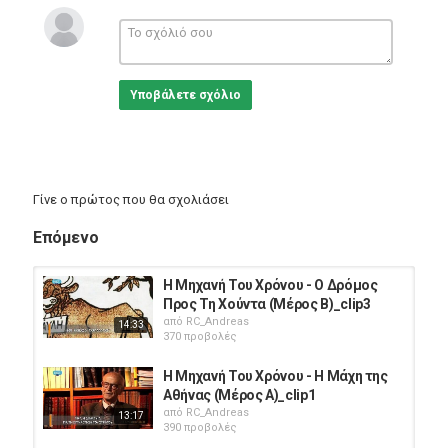
Υποβάλετε σχόλιο
Γίνε ο πρώτος που θα σχολιάσει
Επόμενο
Η Μηχανή Του Χρόνου - Ο Δρόμος
Προς Τη Χούντα (Μέρος Β)_clip3
από
RC_Andreas
14:33
370 προβολές
Η Μηχανή Του Χρόνου - Η Μάχη της
Αθήνας (Μέρος Α)_clip1
από
RC_Andreas
13:17
390 προβολές