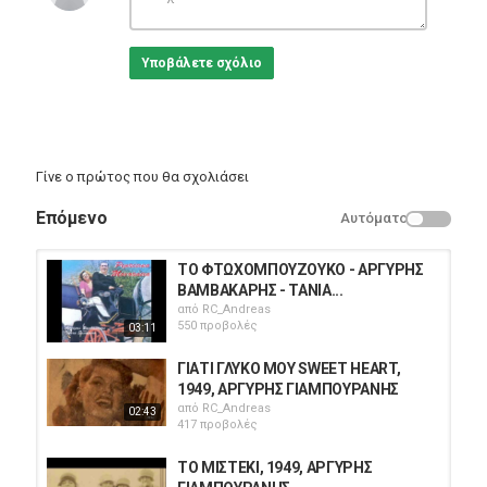
Υποβάλετε σχόλιο
Γίνε ο πρώτος που θα σχολιάσει
Επόμενο
Αυτόματο
ΤΟ ΦΤΩΧΟΜΠΟΥΖΟΥΚΟ - ΑΡΓΥΡΗΣ
ΒΑΜΒΑΚΑΡΗΣ - ΤΑΝΙΑ...
από
RC_Andreas
550 προβολές
03:11
ΓΙΑΤΙ ΓΛΥΚΟ ΜΟΥ SWEET HEART,
1949, ΑΡΓΥΡΗΣ ΓΙΑΜΠΟΥΡΑΝΗΣ
από
RC_Andreas
02:43
417 προβολές
ΤΟ ΜΙΣΤΕΚΙ, 1949, ΑΡΓΥΡΗΣ