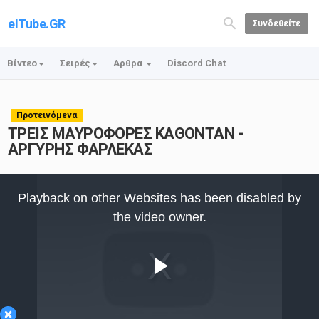
elTube.GR
Συνδεθείτε
Βίντεο
Σειρές
Αρθρα
Discord Chat
Προτεινόμενα
ΤΡΕΙΣ ΜΑΥΡΟΦΟΡΕΣ ΚΑΘΟΝΤΑΝ -
ΑΡΓΥΡΗΣ ΦΑΡΛΕΚΑΣ
This
is
Playback on other Websites has been disabled by
a
modal
the video owner.
window.
Play
×