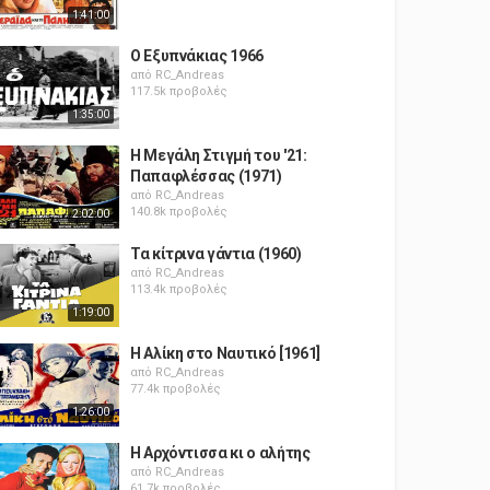
1:41:00
Ο Εξυπνάκιας 1966
από
RC_Andreas
117.5k προβολές
1:35:00
Η Μεγάλη Στιγμή του '21:
Παπαφλέσσας (1971)
από
RC_Andreas
140.8k προβολές
2:02:00
Τα κίτρινα γάντια (1960)
από
RC_Andreas
113.4k προβολές
1:19:00
Η Αλίκη στο Ναυτικό [1961]
από
RC_Andreas
77.4k προβολές
1:26:00
Η Αρχόντισσα κι ο αλήτης
από
RC_Andreas
61.7k προβολές