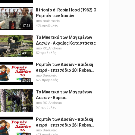
Il trionfo di Robin Hood (1962) Ο
Ρομπέν των δασών
από
malamaris
432 προβολές
1:17:23
Τα Μυστικά των Μαγεμένων
Δασών - Ακραίες Καταστάσεις
από
RC_Andreas
52 προβολές
48:00
Ρομπέν των Δασών - παιδική
σειρά - επεισόδιο 20 | Roben...
από
Βασιλεία
522 προβολές
23:06
Τα Μυστικά των Μαγεμένων
Δασών - Βόρεια
από
RC_Andreas
57 προβολές
48:00
Ρομπέν των Δασών - παιδική
σειρά - επεισόδιο 26 | Roben...
από
Βασιλεία
471 προβολές