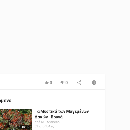
0
0
όμενο
Τα Μυστικά των Μαγεμένων
Δασών - Βουνά
από
RC_Andreas
59 προβολές
48:00