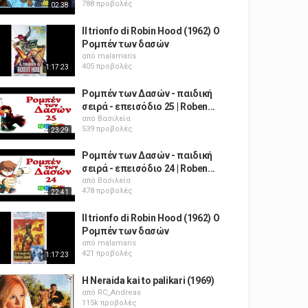
788 προβολές
02:38
Il trionfo di Robin Hood (1962) Ο
Ρομπέν των δασών
από
malamaris
405 προβολές
1:17:23
Ρομπέν των Δασών - παιδική
σειρά - επεισόδιο 25 | Roben...
από
Βασιλεία
539 προβολές
23:29
Ρομπέν των Δασών - παιδική
σειρά - επεισόδιο 24 | Roben...
από
Βασιλεία
478 προβολές
22:41
Il trionfo di Robin Hood (1962) Ο
Ρομπέν των δασών
από
malamaris
421 προβολές
1:17:23
H Neraida kai to palikari (1969)
από
RC_Andreas
115k προβολές