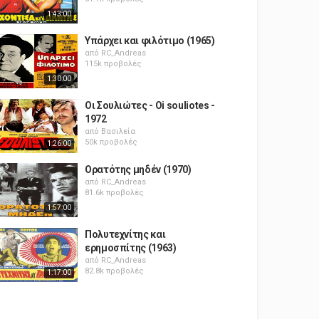
1:43:00
Υπάρχει και φιλότιμο (1965)
από
RC_Andreas
115k προβολές
1:30:00
Οι Σουλιώτες - Oi souliotes -
1972
από
Βασιλεία
50k προβολές
1:26:00
Ορατότης μηδέν (1970)
από
RC_Andreas
81.6k προβολές
1:57:00
Πολυτεχνίτης και
ερημοσπίτης (1963)
από
RC_Andreas
82.8k προβολές
1:17:00