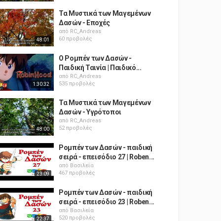
Τα Μυστικά των Μαγεμένων
Δασών - Εποχές
από
RC_Andreas
60 προβολές
48:01
Ο Ρομπέν των Δασών -
Παιδική Ταινία | Παιδικό...
από
RC_Andreas
535 προβολές
1:30:32
Τα Μυστικά των Μαγεμένων
Δασών - Υγρότοποι
από
RC_Andreas
52 προβολές
48:00
Ρομπέν των Δασών - παιδική
σειρά - επεισόδιο 27 | Roben...
από
Βασιλεία
467 προβολές
23:09
Ρομπέν των Δασών - παιδική
σειρά - επεισόδιο 23 | Roben...
από
Βασιλεία
520 προβολές
22:37