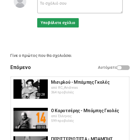
Greek Music
Υποβάλετε σχόλιο
Γίνε ο πρώτος που θα σχολιάσει
Επόμενο
Αυτόματο
Μισιρλού - Μπάμπης Γκολές
από
RC_Andreas
364 προβολές
03:28
Ο Καροτσέρης - Μπάμπης Γκολές
από
Έλληνας
599 προβολές
03:10
ΠΕΡΙΣΤΕΡΙΩΤΙΣΣΑ - ΜΠΑΜΠΗΣ