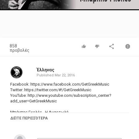
Video
858
προβολές
Έλληνας
Published
Mar 22, 2016
Facebook:
https://www.facebook.com/GetGreekMusic
Twitter:
https://twitter.com/#
!/GetGreekMusic
YouTube: http://www.youtube.com/subscription_center?
add_user=GetGreekMusic
Μπάμπης Γκολές - Η Αμαρτωλή
Δίσκος: Μπάμπης Γκολές - 14 Μεγάλα Τραγούδια (EMI Music
ΔΕΊΤΕ ΠΕΡΙΣΣΌΤΕΡΑ
Greece)
Κατηγορίες