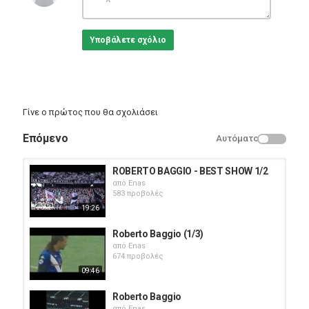
Υποβάλετε σχόλιο
Γίνε ο πρώτος που θα σχολιάσει
Επόμενο
Αυτόματο
ROBERTO BAGGIO - BEST SHOW 1/2
από
Enas
583 προβολές
19:26
Roberto Baggio (1/3)
από
Enas
674 προβολές
09:46
Roberto Baggio
από
Enas