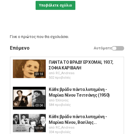
Υποβάλετε σχόλιο
Γίνε ο πρώτος που θα σχολιάσει
Επόμενο
Αυτόματο
ΠΑΝΤΑ ΤΟ ΒΡΑΔΥ ΕΡΧΟΜΑΙ, 1937,
ΣΟΦΙΑ ΚΑΡΙΒΑΛΗ
από
RC_Andreas
03:14
502 προβολές
Κάθε βράδυ πάντα λυπημένη -
Μαρίκα Νίνου Τσιτσάνης (1950)
από
Έλληνας
584 προβολές
03:04
Κάθε βράδυ πάντα λυπημένη -
Μαρίκα Νίνου, Βασίλης...
από
RC_Andreas
03:09
334 προβολές