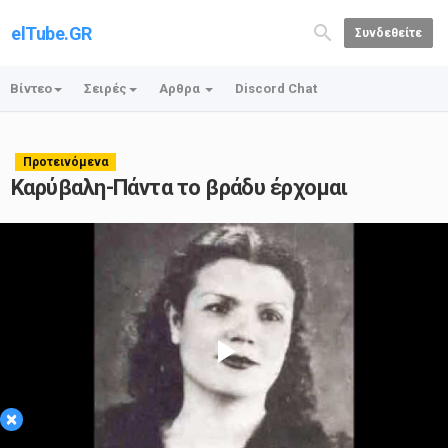
elTube.GR
Συνδεθείτε
Βίντεο
Σειρές
Αρθρα
Discord Chat
Προτεινόμενα
Καρύβαλη-Πάντα το βράδυ έρχομαι
Play
×