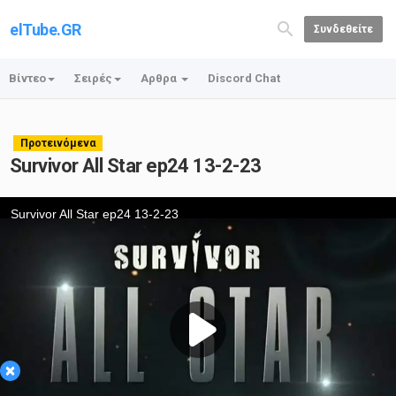
elTube.GR
Συνδεθείτε
Βίντεο
Σειρές
Αρθρα
Discord Chat
Προτεινόμενα
Survivor All Star ep24 13-2-23
×