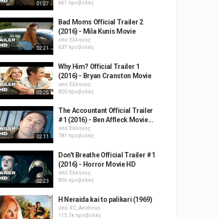
661 προβολές
01:27
Bad Moms Official Trailer 2
(2016) - Mila Kunis Movie
από
Έλληνας
637 προβολές
02:21
Why Him? Official Trailer 1
(2016) - Bryan Cranston Movie
από
Έλληνας
820 προβολές
02:25
The Accountant Official Trailer
#1 (2016) - Ben Affleck Movie...
από
Έλληνας
781 προβολές
02:11
Don't Breathe Official Trailer #1
(2016) - Horror Movie HD
από
Έλληνας
856 προβολές
02:23
H Neraida kai to palikari (1969)
από
RC_Andreas
115.1k προβολές