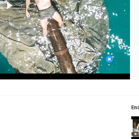
Play
Video
×
Επ