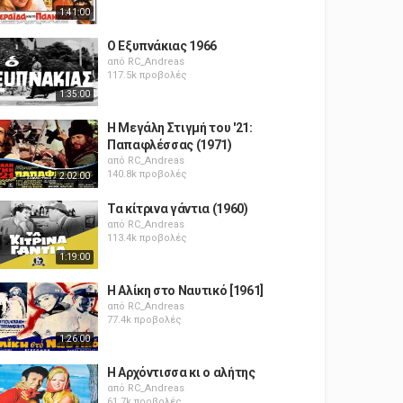
1:41:00
Ο Εξυπνάκιας 1966
από
RC_Andreas
117.5k προβολές
1:35:00
Η Μεγάλη Στιγμή του '21:
Παπαφλέσσας (1971)
από
RC_Andreas
140.8k προβολές
2:02:00
Τα κίτρινα γάντια (1960)
από
RC_Andreas
113.4k προβολές
1:19:00
Η Αλίκη στο Ναυτικό [1961]
από
RC_Andreas
77.4k προβολές
1:26:00
Η Αρχόντισσα κι ο αλήτης
από
RC_Andreas
61.7k προβολές