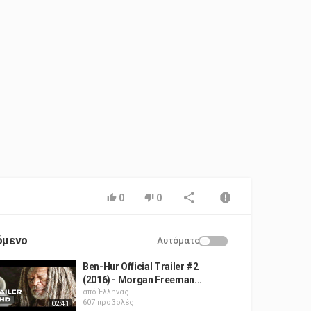
0
0
όμενο
Αυτόματο
Ben-Hur Official Trailer #2
(2016) - Morgan Freeman...
από
Έλληνας
607 προβολές
02:41