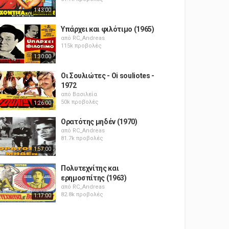
1:43:00
Υπάρχει και φιλότιμο (1965)
από
RC_Andreas
115k προβολές
1:30:00
Οι Σουλιώτες - Oi souliotes -
1972
από
Βασιλεία
50k προβολές
1:26:00
Ορατότης μηδέν (1970)
από
RC_Andreas
81.7k προβολές
1:57:00
Πολυτεχνίτης και
ερημοσπίτης (1963)
από
RC_Andreas
82.8k προβολές
1:17:00