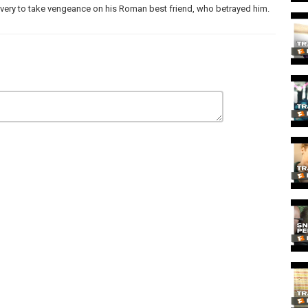
very to take vengeance on his Roman best friend, who betrayed him.
ion for the hottest new trailers the second they drop. Whether it's
ative documentary, or that new RomCom you've been waiting for, the
sure all the best new movie trailers are here for you the moment
ouTube, we deliver amazing and engaging original videos each week.
ant Trailer Reviews, Monthly MashUps, Movie News, and so much more
as you!