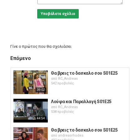
Υποβάλετε σχόλιο
Γίνε ο πρώτος που θα σχολιάσει
Επόμενο
Θα βρεις το δασκαλο σου S01E25
από
RC_Andreas
542 προβολές
39:02
Λούφα και Παραλλαγή S01E25
από
RC_Andreas
538 προβολές
44:54
Θα βρεις το δασκαλο σου S01E25
από
andreasrhodes