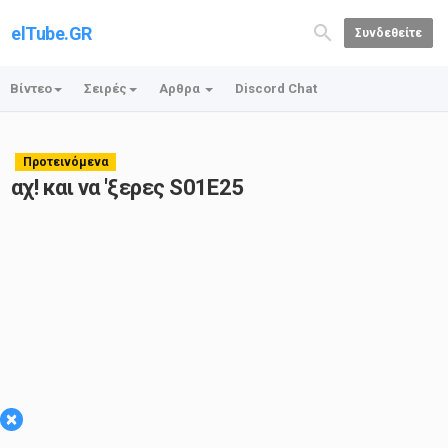
elTube.GR
Συνδεθείτε
Βίντεο
Σειρές
Αρθρα
Discord Chat
Προτεινόμενα
αχ! και να 'ξερες S01E25
×