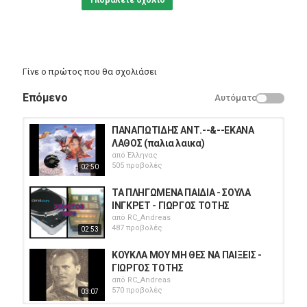
Υποβάλετε σχόλιο
Γίνε ο πρώτος που θα σχολιάσει
Επόμενο
Αυτόματο
ΠΑΝΑΓΙΩΤΙΔΗΣ ΑΝΤ.--&--ΕΚΑΝΑ
ΛΑΘΟΣ (παλια λαικα)
από
Έλληνας
505 προβολές
02:50
ΤΑ ΠΛΗΓΩΜΕΝΑ ΠΑΙΔΙΑ - ΣΟΥΛΑ
ΙΝΓΚΡΕΤ - ΓΙΩΡΓΟΣ ΤΟΤΗΣ
από
RC_Andreas
487 προβολές
02:53
ΚΟΥΚΛΑ ΜΟΥ ΜΗ ΘΕΣ ΝΑ ΠΑΙΞΕΙΣ -
ΓΙΩΡΓΟΣ ΤΟΤΗΣ
από
RC_Andreas
570 προβολές
03:07