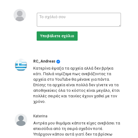
Σκηνοθεσία: Ηλίας Μαχαίρας
Σενάριο: Καίτη Δετζώρτζη
Ηθοποιοί:
Υποβάλετε σχόλιο
Ανέστης Βλάχος
Μάρλεν Παπούλια
Ηλίας Μαχαίρας
Σώτος Νικολούδης
Κούλα Αγαγιώτου
RC_Andreas
Γίωργος Σπύρου
Κατερίνα έψαξα τα αρχεία αλλά δεν βρήκα
Θεόδωρος Μπριστόγιαννης
κάτι. Παλιά νομίζαμε πως ανεβάζοντας τα
Γιώργος Γαλάτης
αρχεία στο YouTube θα μένανε για πάντα.
Γιώργος Καραγιώργος
Επίσης τα αρχεία είναι πολλά δεν γίνετε να τα
Ζωή Ρουχωτά
αποθηκεύεις όλα το κόστος είναι μεγάλο, έτσι
Εύη Κωστοπούλου
πολλές σειρές και ταινίες έχουν χαθεί με τον
Λάκης Άλκιμος
χρόνο.
Doris Arbas
Τάσος Λευκάδιος
Katerina
Κατηγορίες
Αντρέα μου θυμάμαι κάποτε είχες ανεβάσει τα
Greek Films
επεισόδια από τη σειρά σχεδόν ποτέ.
Υπάρχουν κάπου αυτά γιατί δεν τα βρίσκω