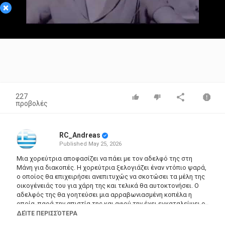
×
Video
227
προβολές
RC_Andreas
Published
May 25, 2026
Μια χορεύτρια αποφασίζει να πάει με τον αδελφό της στη
Μάνη για διακοπές. Η χορεύτρια ξελογιάζει έναν ντόπιο ψαρά,
ο οποίος θα επιχειρήσει ανεπιτυχώς να σκοτώσει τα μέλη της
οικογένειάς του για χάρη της και τελικά θα αυτοκτονήσει. Ο
αδελφός της θα γοητεύσει μια αρραβωνιασμένη κοπέλα η
οποία, παρά την απιστία της και αφού την έχει εγκαταλείψει ο
νέος εραστής της, θα κερδίσει τη συγχώρεση από τον
ΔΕΊΤΕ ΠΕΡΙΣΣΌΤΕΡΑ
αρραβωνιαστικό της.