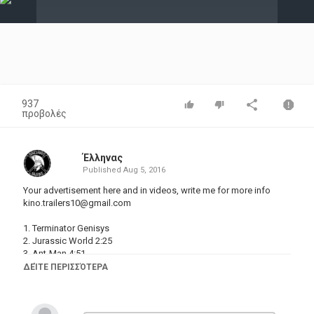
Video
937
προβολές
Έλληνας
Published
Aug 5, 2016
Your advertisement here and in videos, write me for more info
kino.trailers10@gmail.com
1. Terminator Genisys
2. Jurassic World 2:25
3. Ant-Man 4:51
4. Fantastic Four 7:13
ΔΕΊΤΕ ΠΕΡΙΣΣΌΤΕΡΑ
5. Project Almanac 9:48
6. Mad Max Fury Road 12:13
7. Insurgent 14:37