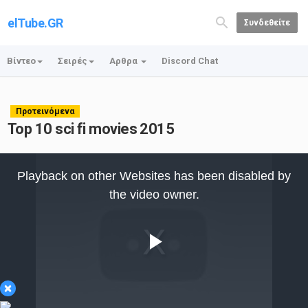
elTube.GR
Συνδεθείτε
Βίντεο
Σειρές
Αρθρα
Discord Chat
Προτεινόμενα
Top 10 sci fi movies 2015
This
is
Playback on other Websites has been disabled by
a
modal
the video owner.
window.
Play
×