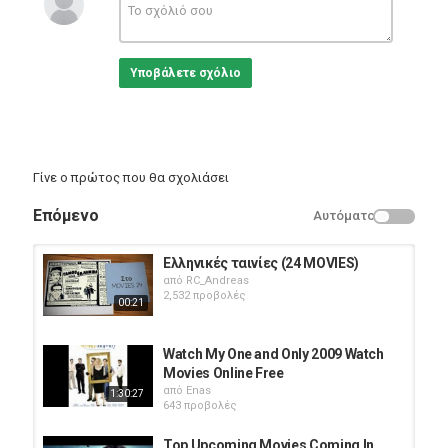
8. Chappie 16:59
9. Tomorrowland 18:58
10. Supergirl 21:19
Υποβάλετε σχόλιο
Κατηγορίες
Trailers
Γίνε ο πρώτος που θα σχολιάσει
Επόμενο
Αυτόματο
Ελληνικές ταινίες (24 MOVIES)
από
RC_Andreas
2,532 προβολές
00:21
Watch My One and Only 2009 Watch
Movies Online Free
από
Enas
1:30:27
643 προβολές
Top Upcoming Movies Coming In