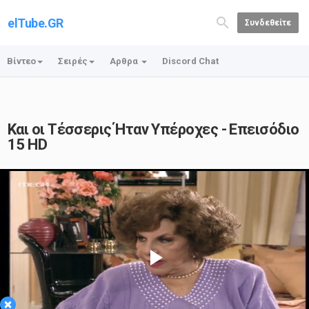
elTube.GR
Συνδεθείτε
Βίντεο
Σειρές
Αρθρα
Discord Chat
Και οι Τέσσερις Ήταν Υπέροχες - Επεισόδιο
15 HD
Play
×