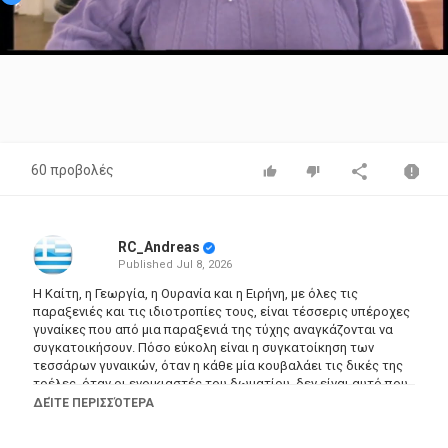
Video
60 προβολές
RC_Andreas
Published
Jul 8, 2026
Η Καίτη, η Γεωργία, η Ουρανία και η Ειρήνη, με όλες τις
παραξενιές και τις ιδιοτροπίες τους, είναι τέσσερις υπέροχες
γυναίκες που από μια παραξενιά της τύχης αναγκάζονται να
συγκατοικήσουν. Πόσο εύκολη είναι η συγκατοίκηση των
τεσσάρων γυναικών, όταν η κάθε μία κουβαλάει τις δικές της
τρέλες, όταν οι ενοικιαστές του δωματίου, δεν είναι αυτό που
περιμένουν και όταν ο Σωτήρης, πρώην άντρας της Μιρέλλας,
ΔΕΊΤΕ ΠΕΡΙΣΣΌΤΕΡΑ
έρχεται κάθε τόσο με το καινούργιο του φλερτ και
αναστατώνει τους πάντες;