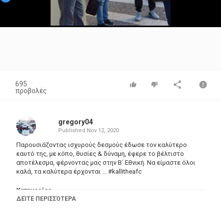
Video
695
προβολές
gregory04
Published
Nov 12, 2020
Παρουσιάζοντας ισχυρούς δεσμούς έδωσε τον καλύτερο
εαυτό της, με κόπο, θυσίες & δύναμη, έφερε το βέλτιστο
αποτέλεσμα, φέρνοντας μας στην Β΄ Εθνική. Να είμαστε όλοι
καλά, τα καλύτερα έρχονται ... #kallitheafc
Κατηγορίες
ΔΕΊΤΕ ΠΕΡΙΣΣΌΤΕΡΑ
Sports