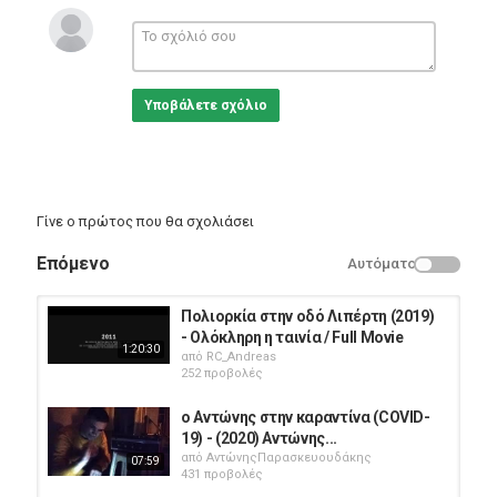
Υποβάλετε σχόλιο
Γίνε ο πρώτος που θα σχολιάσει
Επόμενο
Αυτόματο
Πολιορκία στην οδό Λιπέρτη (2019)
- Ολόκληρη η ταινία / Full Movie
1:20:30
από
RC_Andreas
252 προβολές
ο Αντώνης στην καραντίνα (COVID-
19) - (2020) Αντώνης...
από
ΑντώνηςΠαρασκευουδάκης
07:59
431 προβολές