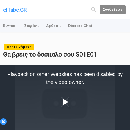
elTube.GR
Συνδεθείτε
Βίντεο
Σειρές
Αρθρα
Discord Chat
Προτεινόμενα
Θα βρεις το δασκαλο σου S01E01
This
is
Playback on other Websites has been disabled by
a
modal
the video owner.
window.
Play
×