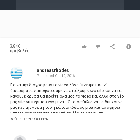
Video
3,846
προβολές
andreasrhodes
Published
Oct 19, 2016
Για να μην διαγραφουν τα video λόγο "πνευματικων"
δικαιωμάτων αποφασίσαμε να φτιάξουμε ένα site και να τα
κάνουμε κρυφά θα βρείτε όλα μας τα video και αλλα στο νέο
μας site σε περίπου ένα μηνα... Οποιος θέλει να το δει και να
μας πει την γνώμη του η κάποια ιδέα ας μπει και ας αφήσει
κάποιο comment στην αρχική σελίδα Το site είναι:
http://bit.ly/2d0z7dM
ΔΕΊΤΕ ΠΕΡΙΣΣΌΤΕΡΑ
Κατηγορίες
Greek Films