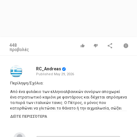
448
προβολές
RC_Andreas
Published
May 29, 2026
Περίληψη/Σχόλια:
Από ένα φυλάκιο των ελληνοαλβανικών συνόρων αποχωρεί
ένα στρατιωτικό καμιόνι με φαντάρους και δέχεται απρόσμενα
τα πυρά των ιταλικών τανκς. Ο Πέτρος, ο μόνος που
κατορθώνει να γλιτώσει το θάνατο ή την αιχμαλωσία, σώζει
μια χωριατοπούλα, τη Μαρία. Ωστόσο, οι Έλληνες
ΔΕΊΤΕ ΠΕΡΙΣΣΌΤΕΡΑ
κατορθώνουν να ανακαταλάβουν το πολυβολείο,
απελευθερώνοντας τους εγκλωβισμένους στρατιώτες. Η
προκείμενη διμοιρία θα δώσει σε μικρή κλίμακα σκληρή μάχη
ενάντια στους ιταλούς εισβολείς, ενώ παράλληλα ο ελληνικός