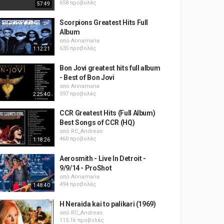
658 προβολές
57:49
Scorpions Greatest Hits Full
Album
από
Annamaria
635 προβολές
1:12:21
Bon Jovi greatest hits full album
- Best of Bon Jovi
από
Annamaria
597 προβολές
2:25:40
CCR Greatest Hits (Full Album)
Best Songs of CCR (HQ)
από
RC_Andreas
460 προβολές
1:18:26
Aerosmith - Live In Detroit -
9/9/14 - ProShot
από
Annamaria
494 προβολές
1:48:40
H Neraida kai to palikari (1969)
από
RC_Andreas
115.1k προβολές