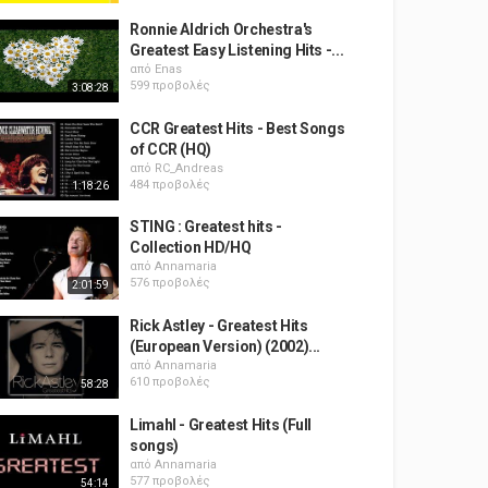
Ronnie Aldrich Orchestra's
Greatest Easy Listening Hits -...
από
Enas
599 προβολές
3:08:28
CCR Greatest Hits - Best Songs
of CCR (HQ)
από
RC_Andreas
484 προβολές
1:18:26
STING : Greatest hits -
Collection HD/HQ
από
Annamaria
576 προβολές
2:01:59
Rick Astley - Greatest Hits
(European Version) (2002)...
από
Annamaria
610 προβολές
58:28
Limahl - Greatest Hits (Full
songs)
από
Annamaria
577 προβολές
54:14