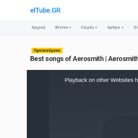
elTube.GR
Αρχική
Βίντεο
Σειρές
Αρθρα
Di
Προτεινόμενα
Best songs of Aerosmith | Aerosmith 
This
is
Playback on other Websites h
a
modal
window.