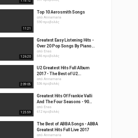
1:15:12
Top 10 Aerosmith Songs
από
Annamaria
590 προβολές
11:21
Greatest Easy Listening Hits -
Over 20 Pop Songs By Piano...
από
Enas
646 προβολές
1:26:20
U2 Greatest Hits Full Album
2017 - The Best of U2...
από
Annamaria
536 προβολές
2:09:05
Greatest Hits Of Frankie Valli
And The Four Seasons - 90...
από
Enas
612 προβολές
1:25:59
The Best of ABBA Songs - ABBA
Greatest Hits Full Live 2017
από
Annamaria