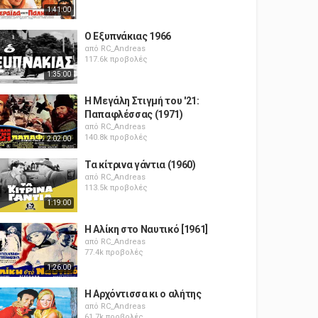
1:41:00
Ο Εξυπνάκιας 1966
από
RC_Andreas
117.6k προβολές
1:35:00
Η Μεγάλη Στιγμή του '21:
Παπαφλέσσας (1971)
από
RC_Andreas
140.8k προβολές
2:02:00
Τα κίτρινα γάντια (1960)
από
RC_Andreas
113.5k προβολές
1:19:00
Η Αλίκη στο Ναυτικό [1961]
από
RC_Andreas
77.4k προβολές
1:26:00
Η Αρχόντισσα κι ο αλήτης
από
RC_Andreas
61.7k προβολές