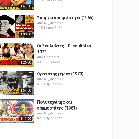
1:43:00
Υπάρχει και φιλότιμο (1965)
από
RC_Andreas
115.1k προβολές
1:30:00
Οι Σουλιώτες - Oi souliotes -
1972
από
Βασιλεία
50k προβολές
1:26:00
Ορατότης μηδέν (1970)
από
RC_Andreas
81.7k προβολές
1:57:00
Πολυτεχνίτης και
ερημοσπίτης (1963)
από
RC_Andreas
82.8k προβολές
1:17:00