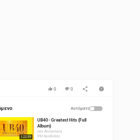
0
0
όμενο
Αυτόματο
UB40 - Greatest Hits (Full
Album)
από
Annamaria
592 προβολές
1:22:59