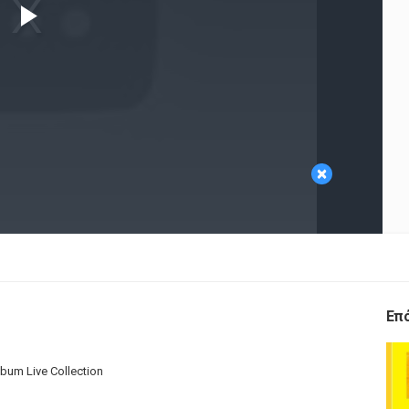
Play
Video
×
Επ
lbum Live Collection