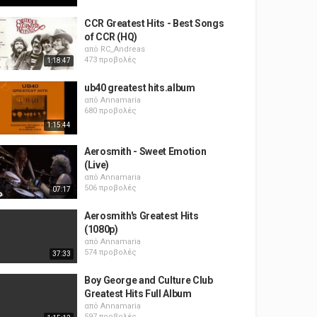
CCR Greatest Hits - Best Songs
of CCR (HQ)
από
RC_Andreas
473 προβολές
1:18:47
ub40 greatest hits.album
από
Annamaria
680 προβολές
1:15:44
Aerosmith - Sweet Emotion
(Live)
από
Annamaria
506 προβολές
07:17
Aerosmith's Greatest Hits
(1080p)
από
Annamaria
574 προβολές
37:33
Boy George and Culture Club
Greatest Hits Full Album
από
Annamaria
597 προβολές