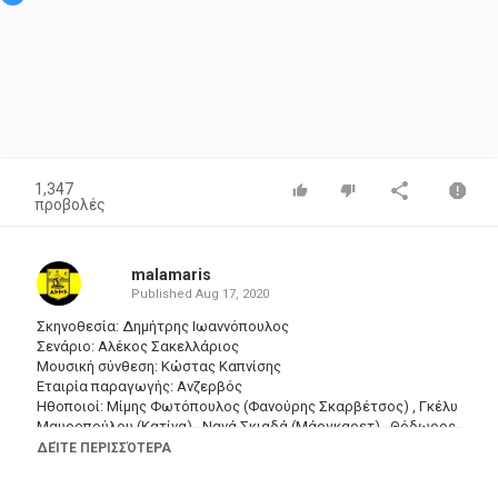
1,347
προβολές
malamaris
Published
Aug 17, 2020
Σκηνοθεσία: Δημήτρης Ιωαννόπουλος
Σενάριο: Αλέκος Σακελλάριος
Μουσική σύνθεση: Κώστας Καπνίσης
Εταιρία παραγωγής: Ανζερβός
Ηθοποιοί: Μίμης Φωτόπουλος (Φανούρης Σκαρβέτσος) , Γκέλυ
Μαυροπούλου (Κατίνα) , Νανά Σκιαδά (Μάργκαρετ) , Θόδωρος
Δημήτριεφ (Βαγγέλης) , Νίκος Φέρμας (Μήτσος) , Γιάννης
ΔΕΊΤΕ ΠΕΡΙΣΣΌΤΕΡΑ
Ιωαννίδης (Μπιλ) , Χριστόφορος Χειμάρας (Σόλων) , Άννα
Φόνσου (Ελενίτσα) , Νίκος Ματθαίος (δικηγόρος) , Λαυρέντης