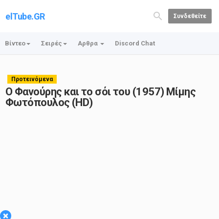
elTube.GR
Συνδεθείτε
Βίντεο
Σειρές
Αρθρα
Discord Chat
Προτεινόμενα
Ο Φανούρης και το σόι του (1957) Μίμης
Φωτόπουλος (HD)
×