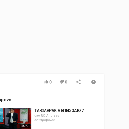
0
0
όμενο
ΤΑ ΦΙΛΑΡΑΚΙΑ ΕΠΕΙΣΟΔΙΟ 7
από
RC_Andreas
329 προβολές
45:27