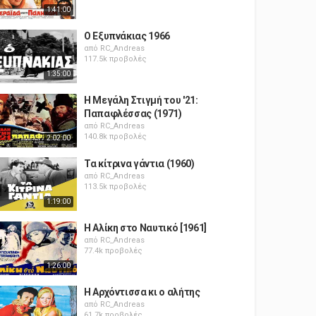
1:41:00
Ο Εξυπνάκιας 1966
από
RC_Andreas
117.5k προβολές
1:35:00
Η Μεγάλη Στιγμή του '21:
Παπαφλέσσας (1971)
από
RC_Andreas
140.8k προβολές
2:02:00
Τα κίτρινα γάντια (1960)
από
RC_Andreas
113.5k προβολές
1:19:00
Η Αλίκη στο Ναυτικό [1961]
από
RC_Andreas
77.4k προβολές
1:26:00
Η Αρχόντισσα κι ο αλήτης
από
RC_Andreas
61.7k προβολές