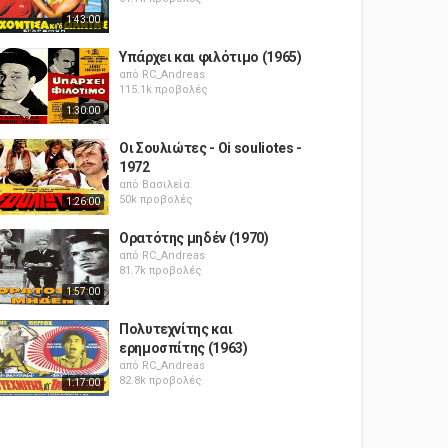
1:43:00
Υπάρχει και φιλότιμο (1965)
από
RC_Andreas
115.1k προβολές
1:30:00
Οι Σουλιώτες - Oi souliotes -
1972
από
Βασιλεία
50k προβολές
1:26:00
Ορατότης μηδέν (1970)
από
RC_Andreas
81.7k προβολές
1:57:00
Πολυτεχνίτης και
ερημοσπίτης (1963)
από
RC_Andreas
82.8k προβολές
1:17:00