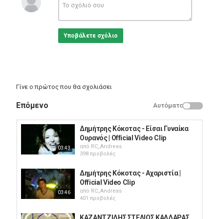
Υποβάλετε σχόλιο
Γίνε ο πρώτος που θα σχολιάσει
Επόμενο
Αυτόματο
Δημήτρης Κόκοτας - Είσαι Γυναίκα
Ουρανός | Official Video Clip
από
RC_Andreas
03:43
398 προβολές
Δημήτρης Κόκοτας - Αχαριστία |
Official Video Clip
από
RC_Andreas
03:46
401 προβολές
ΚΑΖΑΝΤΖΙΔΗΣ ΣΤΕΛΙΟΣ ΚΑΛΔΑΡΑΣ