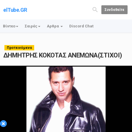
elTube.GR
Συνδεθείτε
Βίντεο
Σειρές
Αρθρα
Discord Chat
Προτεινόμενα
ΔΗΜΗΤΡΗΣ ΚΟΚΟΤΑΣ ΑΝΕΜΩΝΑ(ΣΤΙΧΟΙ)
Play
×