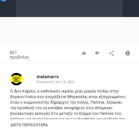
Video
461
προβολές
malamaris
Published
Jan 13, 2021
Ο Δον Καμίλο, ο καθολικός ιερέας μιας μικρής πόλης στην
Βόρεια Ιταλία που ονομάζεται Μπρεσέλε, είναι εξαγριωμένος
όταν ο κομμουνιστής δήμαρχος της πόλης, Πεπόνε, δηλώνει
την πρόθεσή του να κατέβει υποψήφιος στις επόμενες
βουλευτικές εκλογές.Στο μεταξύ το Κόμμα του Πεπόνε του
στέλνει μια συντρόφισσα για να τον βοηθήσει να κερδίσει την
εκλογική μάχη. Η ιδέα ότι ο Πεπόνε θα αποκτήσει ακόμα
ΔΕΊΤΕ ΠΕΡΙΣΣΌΤΕΡΑ
περισσότερη δύναμη από ό,τι έχει τώρα προκαλεί τον Δον
Καμίλο να προσπαθήσει να σαμποτάρει τις πιθανότητές του να