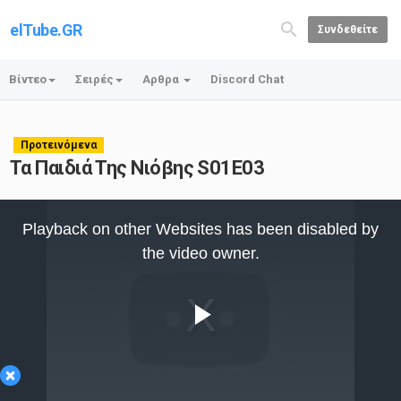
elTube.GR
Συνδεθείτε
Βίντεο
Σειρές
Αρθρα
Discord Chat
Προτεινόμενα
Τα Παιδιά Της Νιόβης S01E03
This
is
Playback on other Websites has been disabled by
a
modal
the video owner.
window.
Play
×