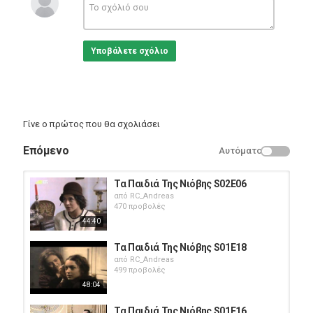
Greek Films
Υποβάλετε σχόλιο
Γίνε ο πρώτος που θα σχολιάσει
Επόμενο
Αυτόματο
Τα Παιδιά Της Νιόβης S02E06
από
RC_Andreas
470 προβολές
44:40
Τα Παιδιά Της Νιόβης S01E18
από
RC_Andreas
499 προβολές
48:04
Τα Παιδιά Της Νιόβης S01E16