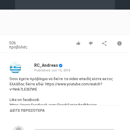
Video
506
προβολές
RC_Andreas
Published
Jun 15, 2016
Όσοι έχετε πρόβλημα να δείτε τα video επειδή είστε εκτος
Ελλάδας δείτε εδώ: https://www.youtube.com/watch?
v=Nnk7LE3EfWE
Like on facebook:
https://www.facebook.com/GreekSeriesAndMovies
Ακολουθηστε μας στο Dailymotion:
ΔΕΊΤΕ ΠΕΡΙΣΣΌΤΕΡΑ
http://www.dailymotion.com/pc-tech-video
Κατηγορίες