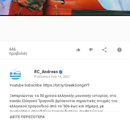
Video
446
προβολές
RC_Andreas
Published
Feb 14, 2021
Youtube Subscribe:
https://bit.ly/GreekSongsYT
Ξεπερνώντας τα 50 χρόνια ελληνικής μουσικής ιστορίας, στο
κανάλι Ελληνικό Τραγούδι βρίσκονται σημαντικές στιγμές του
ελληνικού τραγουδιού από τα '60s έως και σήμερα, με
συμπράξεις σπουδαίων τραγουδιστών, συνθετών και
στιχουργών που άφησαν εποχή.
ΔΕΊΤΕ ΠΕΡΙΣΣΌΤΕΡΑ
Στο κανάλι Ελληνικό Τραγούδι θα βρείτε συγκεντρωμένο έναν