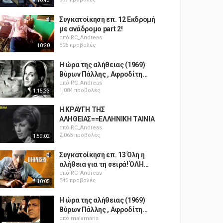
10:43
Συγκατοίκηση επ. 12 Εκδρομή
με ανάδρομο part 2!
από
RC_Andreas
606 προβολές
10:20
Η ώρα της αλήθειας (1969)
Βύρων Πάλλης , Αφροδίτη...
από
RC_Andreas
1,084 προβολές
1:15:33
Η ΚΡΑΥΓΗ ΤΗΣ
ΑΛΗΘΕΙΑΣ==ΕΛΛΗΝΙΚΗ ΤΑΙΝΙΑ
από
RC_Andreas
2,065 προβολές
1:59:02
Συγκατοίκηση επ. 13 Όλη η
αλήθεια για τη σειρά! ΌΛΗ...
από
RC_Andreas
546 προβολές
10:05
Η ώρα της αλήθειας (1969)
Βύρων Πάλλης , Αφροδίτη...
από
malamaris