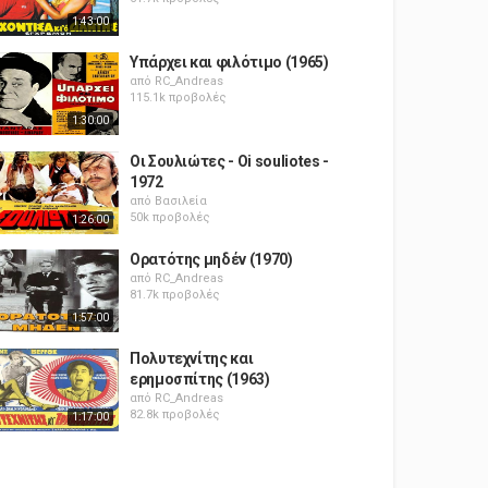
1:43:00
Υπάρχει και φιλότιμο (1965)
από
RC_Andreas
115.1k προβολές
1:30:00
Οι Σουλιώτες - Oi souliotes -
1972
από
Βασιλεία
50k προβολές
1:26:00
Ορατότης μηδέν (1970)
από
RC_Andreas
81.7k προβολές
1:57:00
Πολυτεχνίτης και
ερημοσπίτης (1963)
από
RC_Andreas
82.8k προβολές
1:17:00