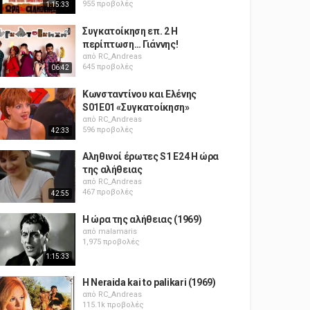
955 προβολές
1:15:33
Συγκατοίκηση επ. 2 Η
περίπτωση… Γιάννης!
από
RC_Andreas
645 προβολές
06:42
Κωνσταντίνου και Ελένης
S01E01 «Συγκατοίκηση»
από
RC_Andreas
596 προβολές
42:33
Αληθινοί έρωτες S1 E24 Η ώρα
της αλήθειας
από
RC_Andreas
467 προβολές
42:55
Η ώρα της αλήθειας (1969)
από
malamaris
1,975 προβολές
1:15:33
H Neraida kai to palikari (1969)
από
RC_Andreas
115.1k προβολές