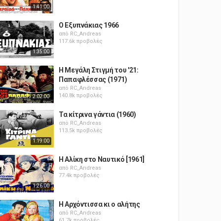
1:41:00
Ο Εξυπνάκιας 1966
από
RC_Andreas
117.6k προβολές
1:35:00
Η Μεγάλη Στιγμή του '21:
Παπαφλέσσας (1971)
από
RC_Andreas
140.8k προβολές
2:02:00
Τα κίτρινα γάντια (1960)
από
RC_Andreas
113.5k προβολές
1:19:00
Η Αλίκη στο Ναυτικό [1961]
από
RC_Andreas
77.4k προβολές
1:26:00
Η Αρχόντισσα κι ο αλήτης
από
RC_Andreas
61.7k προβολές