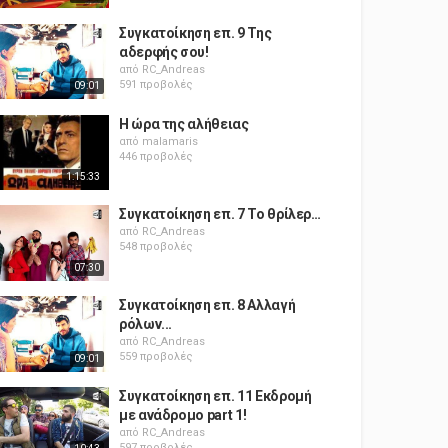
Συγκατοίκηση επ. 9 Της
αδερφής σου!
από
RC_Andreas
591 προβολές
09:01
Η ώρα της αλήθειας
από
malamaris
446 προβολές
1:15:33
Συγκατοίκηση επ. 7 Το θρίλερ…
από
RC_Andreas
548 προβολές
07:30
Συγκατοίκηση επ. 8 Αλλαγή
ρόλων...
από
RC_Andreas
559 προβολές
09:01
Συγκατοίκηση επ. 11 Εκδρομή
με ανάδρομο part 1!
από
RC_Andreas
597 προβολές