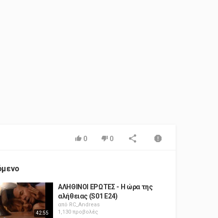
0
0
όμενο
ΑΛΗΘΙΝΟΙ ΕΡΩΤΕΣ - Η ώρα της
αλήθειας (S01 E24)
από
RC_Andreas
1,130 προβολές
42:55