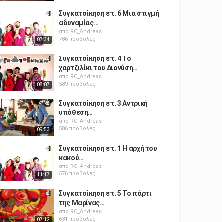
Συγκατοίκηση επ. 6 Μια στιγμή
αδυναμίας…
από
RC_Andreas
786 προβολές
07:34
Συγκατοίκηση επ. 4 Το
χαρτζιλίκι του Διονύση…
από
RC_Andreas
589 προβολές
08:07
Συγκατοίκηση επ. 3 Αντρική
υπόθεση…
από
RC_Andreas
586 προβολές
09:53
Συγκατοίκηση επ. 1 Η αρχή του
κακού…
από
RC_Andreas
576 προβολές
11:17
Συγκατοίκηση επ. 5 Το πάρτι
της Μαρίνας…
από
RC_Andreas
631 προβολές
07:12