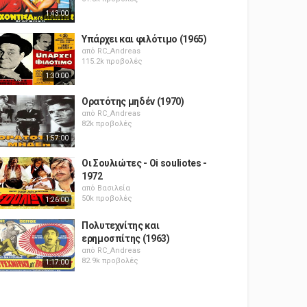
1:43:00
Υπάρχει και φιλότιμο (1965)
από
RC_Andreas
115.2k προβολές
1:30:00
Ορατότης μηδέν (1970)
από
RC_Andreas
82k προβολές
1:57:00
Οι Σουλιώτες - Oi souliotes -
1972
από
Βασιλεία
50k προβολές
1:26:00
Πολυτεχνίτης και
ερημοσπίτης (1963)
από
RC_Andreas
82.9k προβολές
1:17:00