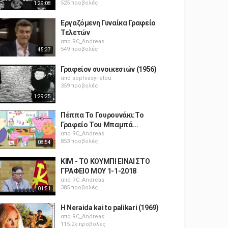
525 προβολές
1:29:08
Εργαζόμενη Γυναίκα Γραφείο
Τελετών
από
RC_Andreas
549 προβολές
45:37
Γραφείον συνοικεσιών (1956)
από
sophiasyriatou
359 προβολές
1:29:25
Πέππα Το Γουρουνάκι:Το
Γραφείο Του Μπαμπά...
από
RC_Andreas
853 προβολές
08:54
ΚΙΜ - ΤΟ ΚΟΥΜΠΙ ΕΙΝΑΙ ΣΤΟ
ΓΡΑΦΕΙΟ ΜΟΥ 1-1-2018
από
RC_Andreas
385 προβολές
01:51
H Neraida kai to palikari (1969)
από
RC_Andreas
115.2k προβολές