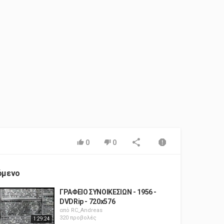
0
0
όμενο
ΓΡΑΦΕΙΟ ΣΥΝΟΙΚΕΣΙΩΝ - 1956 -
DVDRip - 720x576
από
RC_Andreas
320 προβολές
1:29:24