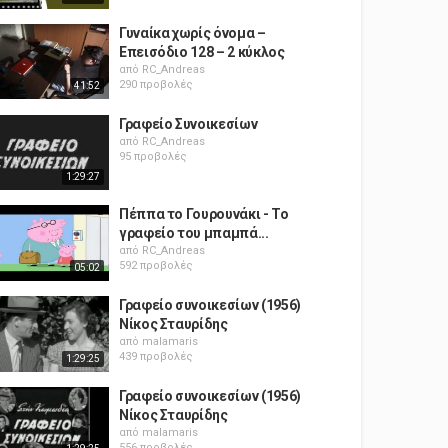
Γυναίκα χωρίς όνομα –
Επεισόδιο 128 – 2 κύκλος
από
RC_Andreas
290 προβολές
41:52
Γραφείο Συνοικεσίων
από
RC_Andreas
95 προβολές
1:29:27
Πέππα το Γουρουνάκι - Το
γραφείο του μπαμπά...
από
RC_Andreas
592 προβολές
05:02
Γραφείο συνοικεσίων (1956)
Νίκος Σταυρίδης
από
malamaris
439 προβολές
1:29:25
Γραφείο συνοικεσίων (1956)
Νίκος Σταυρίδης
από
malamaris
556 προβολές