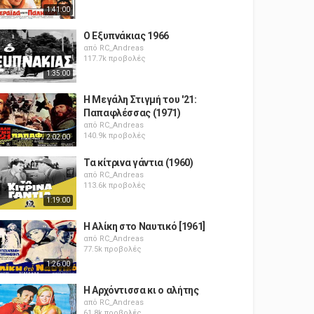
1:41:00
Ο Εξυπνάκιας 1966
από
RC_Andreas
117.7k προβολές
1:35:00
Η Μεγάλη Στιγμή του '21:
Παπαφλέσσας (1971)
από
RC_Andreas
140.9k προβολές
2:02:00
Τα κίτρινα γάντια (1960)
από
RC_Andreas
113.6k προβολές
1:19:00
Η Αλίκη στο Ναυτικό [1961]
από
RC_Andreas
77.5k προβολές
1:26:00
Η Αρχόντισσα κι ο αλήτης
από
RC_Andreas
61.8k προβολές