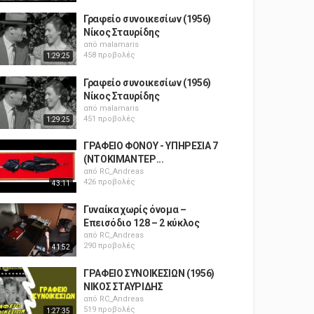
Γραφείο συνοικεσίων (1956)
Νίκος Σταυρίδης
από
malamaris
458 προβολές
1:29:25
Γραφείο συνοικεσίων (1956)
Νίκος Σταυρίδης
από
malamaris
451 προβολές
1:29:25
ΓΡΑΦΕΙΟ ΦΟΝΟΥ - ΥΠΗΡΕΣΙΑ 7
(ΝΤΟΚΙΜΑΝΤΕΡ...
από
RC_Andreas
426 προβολές
43:11
Γυναίκα χωρίς όνομα –
Επεισόδιο 128 – 2 κύκλος
από
RC_Andreas
290 προβολές
41:52
ΓΡΑΦΕΙΟ ΣΥΝΟΙΚΕΣΙΩΝ (1956)
ΝΙΚΟΣ ΣΤΑΥΡΙΔΗΣ
από
RC_Andreas
519 προβολές
1:27:35