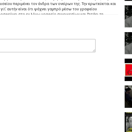
σείου περιμένει τον άνδρα των ονείρων της. Την ερωτεύεται και
γι\' αυτήν είναι ότι ψάχνει γαμπρό μέσω του γραφείου
προσφεύγει στο εν λόγω γραφείο συνοικεσίων και ζητάει τη
 (Πίπης) , Τάκης Μηλιάδης (Φίφης) , Νίκος Ρίζος , Πόπη Παπαδάκη
Ανδρεόπουλος , Ερρίκος Κονταρίνης (Χατζηκοκός) , Αρτέμης
αγιώτης Καραβουσάνος , Μπέτυ Μοσχονά , Κούλα Αγαγιώτου ,
ρμης , Τζούλια Κουμουνδούρου , Άννα Χρυσάφη (τραγούδι) ,