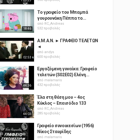
1:29:25
Το γραφείο του Μπαμπά
γουρουνάκη Πέππα το...
από
RC_Andreas
532 προβολές
18:46
A.M.A.N. ► ΓΡΑΦΕΙΟ ΤΕΛΕΤΩΝ
◄
από
andys
600 προβολές
02:53
Εργαζόμενη γυναίκα: Γραφείο
τελετών (S02E02) Ελένη...
από
malamaris
432 προβολές
44:36
Έλα στη θέση μου – 4ος
Κύκλος – Επεισόδιο 133
από
RC_Andreas
285 προβολές
44:03
Γραφείο συνοικεσίων (1956)
Νίκος Σταυρίδης
από
malamaris