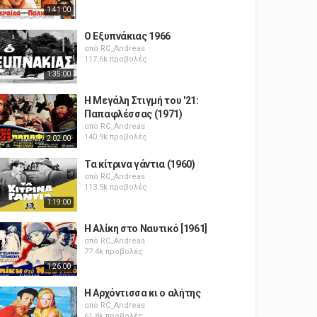
1:41:00
Ο Εξυπνάκιας 1966
από
RC_Andreas
117.6k προβολές
1:35:00
Η Μεγάλη Στιγμή του '21:
Παπαφλέσσας (1971)
από
RC_Andreas
140.9k προβολές
2:02:00
Τα κίτρινα γάντια (1960)
από
RC_Andreas
113.5k προβολές
1:19:00
Η Αλίκη στο Ναυτικό [1961]
από
RC_Andreas
77.4k προβολές
1:26:00
Η Αρχόντισσα κι ο αλήτης
από
RC_Andreas
61.8k προβολές