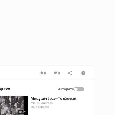
0
0
όμενο
Αυτόματο
Μπαγιαντέρας -Το αλανάκι
από
RC_Andreas
480 προβολές
03:22