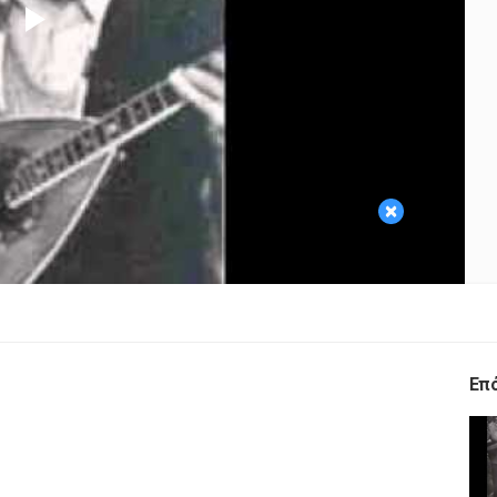
Play
Video
×
Επ