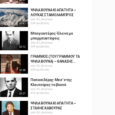
02:17
ΨΗΛΑ ΒΟΥΝΑ ΚΙ ΑΠΑΤΗΤΑ ~
ΛΟΥΚΑΣ ΣΤΑΜΟΛΑΜΠΡΟΣ
από
RC_Andreas
534 προβολές
03:41
Μπαγιαντέρας-Έλα να με
μπερμπαντέψεις
από
RC_Andreas
539 προβολές
03:12
ΓΡΑΜΜΟΣ (ΤΟΥ ΓΡΑΜΜΟΥ ΤΑ
ΨΗΛΑ ΒΟΥΝΑ) ~ ΘΑΝΑΣΗΣ...
από
RC_Andreas
533 προβολές
02:38
Παπασιδέρης-Μεσ' στης
Κλεισούρας τα βουνά
από
RC_Andreas
416 προβολές
03:27
ΨΗΛΑ ΒΟΥΝΑ ΚΙ ΑΠΑΤΗΤΑ ~
ΣΤΑΘΗΣ ΚΑΒΟΥΡΑΣ
από
RC_Andreas