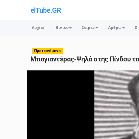
elTube.GR
Αρχική
Βίντεο
Σειρές
Αρθρα
Di
Προτεινόμενα
Μπαγιαντέρας-Ψηλά στης Πίνδου τα