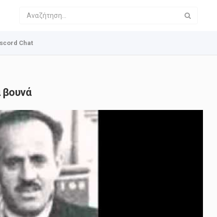
scord Chat
 βουνά