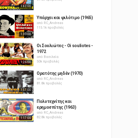
1:43:00
Υπάρχει και φιλότιμο (1965)
από
RC_Andreas
115.1k προβολές
1:30:00
Οι Σουλιώτες - Oi souliotes -
1972
από
Βασιλεία
50k προβολές
1:26:00
Ορατότης μηδέν (1970)
από
RC_Andreas
81.8k προβολές
1:57:00
Πολυτεχνίτης και
ερημοσπίτης (1963)
από
RC_Andreas
82.8k προβολές
1:17:00