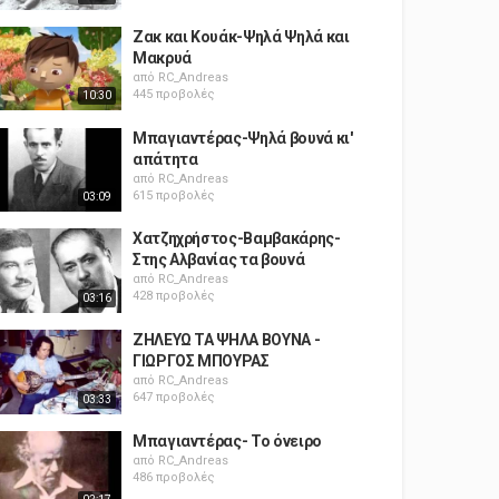
Ζακ και Κουάκ-Ψηλά Ψηλά και
Mακρυά
από
RC_Andreas
445 προβολές
10:30
Μπαγιαντέρας-Ψηλά βουνά κι'
απάτητα
από
RC_Andreas
615 προβολές
03:09
Χατζηχρήστος-Βαμβακάρης-
Στης Αλβανίας τα βουνά
από
RC_Andreas
428 προβολές
03:16
ΖΗΛΕΥΩ ΤΑ ΨΗΛΑ ΒΟΥΝΑ -
ΓΙΩΡΓΟΣ ΜΠΟΥΡΑΣ
από
RC_Andreas
647 προβολές
03:33
Μπαγιαντέρας- Το όνειρο
από
RC_Andreas
486 προβολές