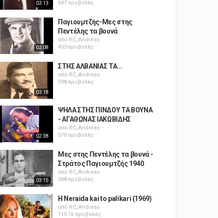
647 προβολές
03:13
Παγιουμτζής-Μες στης
Πεντέλης τα βουνά
από
RC_Andreas
453 προβολές
03:08
ΣΤΗΣ ΑΛΒΑΝΙΑΣ ΤΑ...
από
RC_Andreas
598 προβολές
03:18
ΨΗΛΑ ΣΤΗΣ ΠΙΝΔΟΥ ΤΑ ΒΟΥΝΑ
- ΑΓΑΘΩΝΑΣ ΙΑΚΩΒΙΔΗΣ
από
RC_Andreas
570 προβολές
02:38
Μες στης Πεντέλης τα βουνά -
Στράτος Παγιουμτζής 1940
από
RC_Andreas
348 προβολές
03:15
H Neraida kai to palikari (1969)
από
RC_Andreas
115.1k προβολές