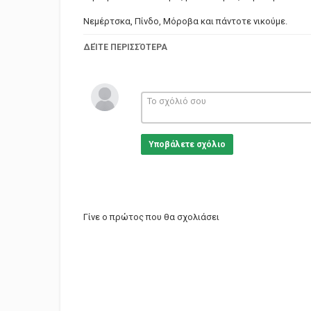
Νεμέρτσκα, Πίνδο, Μόροβα και πάντοτε νικούμε.
ΔΕΊΤΕ ΠΕΡΙΣΣΌΤΕΡΑ
Μην κλαις, γλυκιά μανούλα μου, που πήγα μακριά σου,
γρήγορα θα νικήσουμε και θα βρεθώ κοντά σου.
Κι αν δεν γυρίσω, μάνα μου, μη κλάψεις, μη πονέσεις
Υποβάλετε σχόλιο
τη νίκη να 'χεις για χαρά και μη μαυροφορέσεις.
Κατηγορίες
Greek Music
Γίνε ο πρώτος που θα σχολιάσει