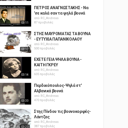
ΠΕΤΡΟΣ ΑΝΑΓΝΩΣΤΑΚΗΣ - Να
'σε καλά σαν τα ψηλά βουνά
από
RC_Andreas
87 προβολές
03:11
ΣΤΗΣ ΜΑΥΡΟΜΑΤΑΣ ΤΑ ΒΟΥΝΑ
- ΕΥΤΥΧΙΑ ΠΑΠΑΝΙΚΟΛΑΟΥ
από
RC_Andreas
500 προβολές
03:17
ΕΧΕΤΕ ΓΕΙΑ ΨΗΛΑ ΒΟΥΝΑ -
ΚΑΙΤΗ ΓΚΡΕΥ
από
RC_Andreas
605 προβολές
03:14
Περδικόπουλος-Ψηλά στ'
Αλβανικά βουνά
από
RC_Andreas
470 προβολές
03:33
Στης Πίνδου τις βουνοκορφές-
Λάντζας
από
RC_Andreas
387 προβολές
03:20