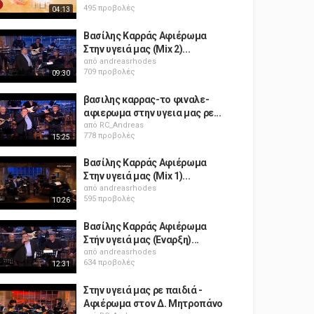
495 προβολές
04:13
Βασίλης Καρράς Αφιέρωμα
Στην υγειά μας (Mix 2)...
από
andreasrhodes
709 προβολές
09:30
βασιλης καρρας-το φιναλε-
αφιερωμα στην υγεια μας ρε...
από
RC_Andreas
778 προβολές
15:25
Βασίλης Καρράς Αφιέρωμα
Στην υγειά μας (Mix 1)...
από
andreasrhodes
595 προβολές
10:26
Βασίλης Καρράς Αφιέρωμα
Στήν υγειά μας (Εναρξη)...
από
andreasrhodes
634 προβολές
12:31
Στην υγειά μας ρε παιδιά -
Αφιέρωμα στον Δ. Μητροπάνο