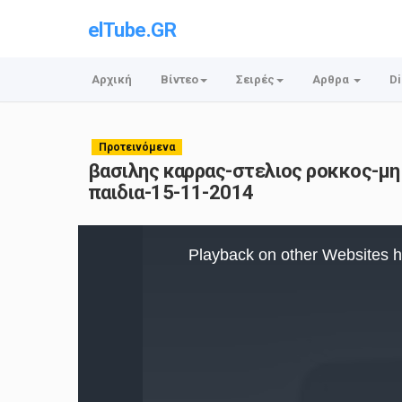
elTube.GR
Αρχική
Βίντεο
Σειρές
Αρθρα
Di
Προτεινόμενα
βασιλης καρρας-στελιος ροκκος-μη
παιδια-15-11-2014
This
is
Playback on other Websites h
a
modal
window.