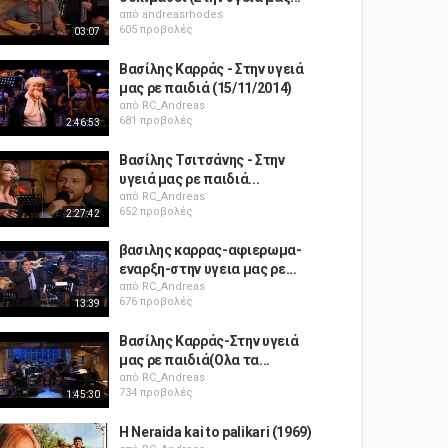
από
andreasrhodes
605 προβολές
03:07
Βασίλης Καρράς - Στην υγειά
μας ρε παιδιά (15/11/2014)
από
RC_Andreas
681 προβολές
2:46:53
Βασίλης Τσιτσάνης - Στην
υγειά μας ρε παιδιά...
από
RC_Andreas
652 προβολές
2:27:42
βασιλης καρρας-αφιερωμα-
εναρξη-στην υγεια μας ρε...
από
RC_Andreas
676 προβολές
13:39
Βασίλης Καρράς-Στην υγειά
μας ρε παιδιά(Ολα τα...
από
RC_Andreas
734 προβολές
1:45:30
H Neraida kai to palikari (1969)