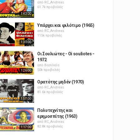
από
RC_Andreas
61.7k προβολές
1:43:00
Υπάρχει και φιλότιμο (1965)
από
RC_Andreas
115k προβολές
1:30:00
Οι Σουλιώτες - Oi souliotes -
1972
από
Βασιλεία
50k προβολές
1:26:00
Ορατότης μηδέν (1970)
από
RC_Andreas
81.6k προβολές
1:57:00
Πολυτεχνίτης και
ερημοσπίτης (1963)
από
RC_Andreas
82.8k προβολές
1:17:00