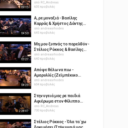
από
RC_Andreas
605 προβολές
07:15
Α, ρε μοναξιά - Βασίλης
Καρράς & Χρήστος Δάντης...
από
andreasrhodes
645 προβολές
04:50
Μη μου ξυπνάς το παρελθόν -
Στέλιος Ρόκκος & Βασίλης...
από
andreasrhodes
640 προβολές
03:27
Απόψε θέλω να πιω -
Aμαρυλλίς (Ζεϊμπέκικο...
από
andreasrhodes
604 προβολές
04:23
Στην υγειά μας ρε παιδιά
Αφιέρωμα στον Φίλιππο...
από
RC_Andreas
730 προβολές
2:28:47
Στέλιος Ρόκκος - Όλα τα΄χω
δοκιμάσει (Στήν υγειά μας...