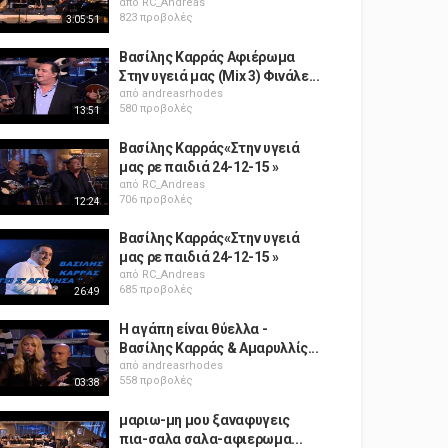
από
RC_Andreas
823 προβολές
3:05:51
Βασίλης Καρράς Αφιέρωμα
Στην υγειά μας (Mix 3) Φινάλε...
από
andreasrhodes
580 προβολές
13:51
Βασίλης Καρράς«Στην υγειά
μας ρε παιδιά 24-12-15 »
από
RC_Andreas
706 προβολές
12:24
Βασίλης Καρράς«Στην υγειά
μας ρε παιδιά 24-12-15 »
από
RC_Andreas
685 προβολές
26:49
Η αγάπη είναι θύελλα -
Βασίλης Καρράς & Aμαρυλλίς...
από
andreasrhodes
558 προβολές
03:38
μαριω-μη μου ξαναφυγεις
πια-σαλα σαλα-αφιερωμα...