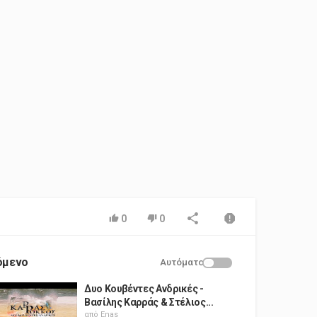
0
0
όμενο
Αυτόματο
Δυο Κουβέντες Ανδρικές -
Βασίλης Καρράς & Στέλιος...
από
Enas