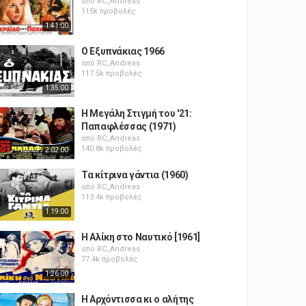
από
RC_Andreas
115k προβολές
1:41:00
Ο Εξυπνάκιας 1966
από
RC_Andreas
117.5k προβολές
1:35:00
Η Μεγάλη Στιγμή του '21:
Παπαφλέσσας (1971)
από
RC_Andreas
140.8k προβολές
2:02:00
Τα κίτρινα γάντια (1960)
από
RC_Andreas
113.4k προβολές
1:19:00
Η Αλίκη στο Ναυτικό [1961]
από
RC_Andreas
77.4k προβολές
1:26:00
Η Αρχόντισσα κι ο αλήτης