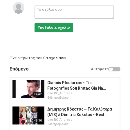
Υποβάλετε σχόλιο
Γίνε ο πρώτος που θα σχολιάσει
Επόμενο
Αυτόματο
Giannis Ploutarxos - Tis
Fotografies Sou Kratao Gia Na...
από
RC_Andreas
04:42
546 προβολές
Δημήτρης Κόκοτας ~ Τα Καλύτερα
(MIX) // Dimitris Kokotas ~ Best...
από
RC_Andreas
48:30
334 προβολές