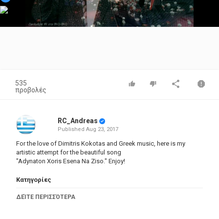
Video
535
προβολές
RC_Andreas
Published
Aug 23, 2017
For the love of Dimitris Kokotas and Greek music, here is my
artistic attempt for the beautiful song
"Adynaton Xoris Esena Na Ziso." Enjoy!
Κατηγορίες
Greek Music
ΔΕΊΤΕ ΠΕΡΙΣΣΌΤΕΡΑ