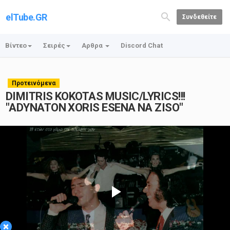
elTube.GR
Συνδεθείτε
Βίντεο
Σειρές
Αρθρα
Discord Chat
Προτεινόμενα
DIMITRIS KOKOTAS MUSIC/LYRICS!!!
"ADYNATON XORIS ESENA NA ZISO"
Play
×