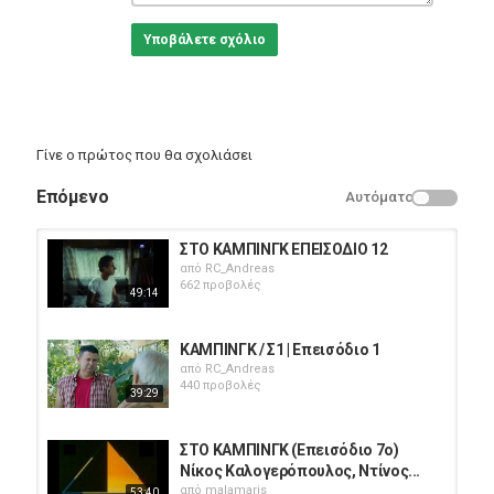
Υποβάλετε σχόλιο
Γίνε ο πρώτος που θα σχολιάσει
Επόμενο
Αυτόματο
ΣΤΟ ΚΑΜΠΙΝΓΚ ΕΠΕΙΣΟΔΙΟ 12
από
RC_Andreas
662 προβολές
49:14
ΚΑΜΠΙΝΓΚ / Σ1 | Επεισόδιο 1
από
RC_Andreas
440 προβολές
39:29
ΣΤΟ ΚΑΜΠΙΝΓΚ (Επεισόδιο 7ο)
Νίκος Καλογερόπουλος, Ντίνος...
από
malamaris
53:40