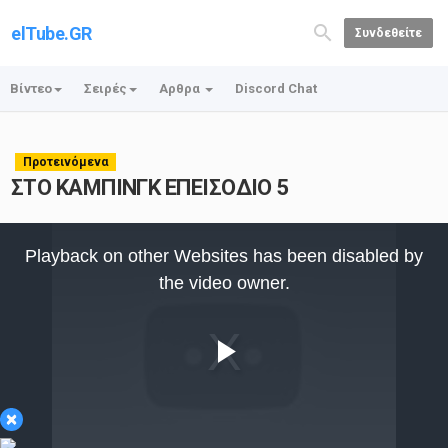
elTube.GR
Συνδεθείτε
Βίντεο
Σειρές
Αρθρα
Discord Chat
Προτεινόμενα
ΣΤΟ ΚΑΜΠΙΝΓΚ ΕΠΕΙΣΟΔΙΟ 5
This
is
Playback on other Websites has been disabled by
a
modal
the video owner.
window.
Play
×