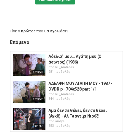
Υποβάλετε σχόλιο
Γίνε ο πρώτος που θα σχολιάσει
Επόμενο
Αδελφή μου... Αγάπη μου (Ο
άσωτος) (1986)
από
RC_Andreas
281 προβολές
1:20:59
ΑΔΕΛΦΗ ΜΟΥ ΑΓΑΠΗ ΜΟΥ - 1987 -
DVDRip - 704x528 part 1/1
από
RC_Andreas
344 προβολές
1:20:52
Άμα δεν σε θέλει, δεν σε θέλει
(Ανκδ) - Αλ Τσαντίρι Νιούζ!
από
andys
553 προβολές
01:37