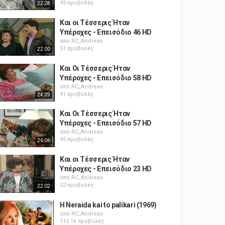
45 προβολές
22:28
Και οι Τέσσερις Ήταν
Υπέροχες - Επεισόδιο 46 HD
από
RC_Andreas
51 προβολές
22:00
Και Οι Τέσσερις Ήταν
Υπέροχες - Επεισόδιο 58 HD
από
RC_Andreas
41 προβολές
24:39
Και Οι Τέσσερις Ήταν
Υπέροχες - Επεισόδιο 57 HD
από
RC_Andreas
45 προβολές
26:06
Και οι Τέσσερις Ήταν
Υπέροχες - Επεισόδιο 23 HD
από
RC_Andreas
52 προβολές
22:02
H Neraida kai to palikari (1969)
από
RC_Andreas
115.1k προβολές