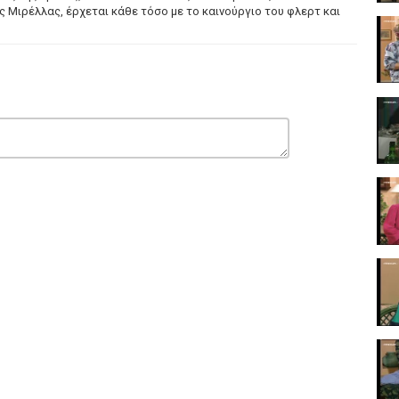
ς Μιρέλλας, έρχεται κάθε τόσο με το καινούργιο του φλερτ και
ωργία), Μαίρη Ραζή (Ουρανία), Μαρία Φωκά (Ειρήνη), Κώστας