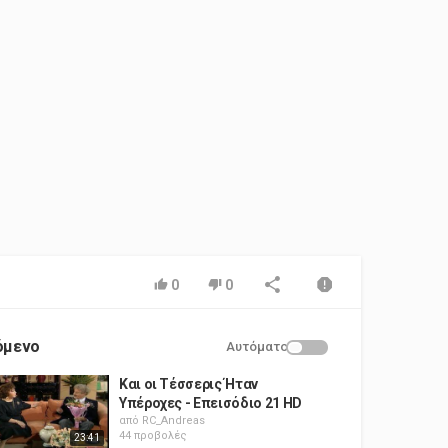
0
0
όμενο
Αυτόματο
Και οι Τέσσερις Ήταν
Υπέροχες - Επεισόδιο 21 HD
από
RC_Andreas
44 προβολές
23:41