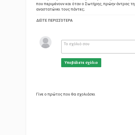
που περιμένουν και όταν ο Σωτήρης, πρώην άντρας τη
αναστατώνει τους πάντες;
ΣΥΝΤΕΛΕΣΤΕΣ
ΔΕΊΤΕ ΠΕΡΙΣΣΌΤΕΡΑ
Παίζουν: Μάρθα Βούρτση (Καίτη), Τζέσυ Παπουτσή (Γε
Παληός (Σωτήρης)
Σκηνοθεσία: Γιώργος Κωνσταντίνου
Σενάριο: Γιώργος Κωνσταντίνου
Κατηγορίες
Greek Films
Υποβάλετε σχόλιο
Γίνε ο πρώτος που θα σχολιάσει