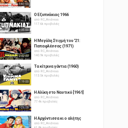
1:41:00
Ο Εξυπνάκιας 1966
από
RC_Andreas
117.6k προβολές
1:35:00
Η Μεγάλη Στιγμή του '21:
Παπαφλέσσας (1971)
από
RC_Andreas
140.9k προβολές
2:02:00
Τα κίτρινα γάντια (1960)
από
RC_Andreas
113.5k προβολές
1:19:00
Η Αλίκη στο Ναυτικό [1961]
από
RC_Andreas
77.4k προβολές
1:26:00
Η Αρχόντισσα κι ο αλήτης
από
RC_Andreas
61.8k προβολές