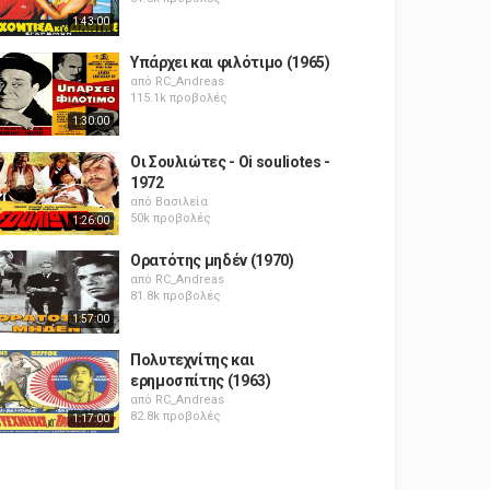
1:43:00
Υπάρχει και φιλότιμο (1965)
από
RC_Andreas
115.1k προβολές
1:30:00
Οι Σουλιώτες - Oi souliotes -
1972
από
Βασιλεία
50k προβολές
1:26:00
Ορατότης μηδέν (1970)
από
RC_Andreas
81.8k προβολές
1:57:00
Πολυτεχνίτης και
ερημοσπίτης (1963)
από
RC_Andreas
82.8k προβολές
1:17:00