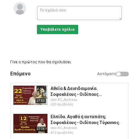
list=PLCfW77XZl5m3Obk1hAqntTPD4oaAcGwWj
Από «Φρυκτωρίες» και «Βισάλτη»:
https://www.youtube.com/playlist?
list=PLCfW77XZl5m2Zv3WVNjr5pTHXUQGbH8
To Ομήρου Ιλιάς: https://www.youtube.com/playlist?
Υποβάλετε σχόλιο
list=PLCfW77XZl5m2evOj7SzNAXk6ePz55zgFM
Βίντεο για την Ελληνική καταγωγή:
https://www.youtube.com/watch?
v=bkmg1CpcUS4&list=PLXd3rkcbM5P7HgCieejRjZB7xfHuE8lP8
Κατηγορίες
Γίνε ο πρώτος που θα σχολιάσει
Education
Επόμενο
Αυτόματο
Αθεΐα & Δεισιδαιμονία.
Σοφοκλέους - Οιδίπους...
από
RC_Andreas
27:53
420 προβολές
Ελπίδα. Αγαθό ή αυταπάτη;
Σοφοκλέους - Οιδίπους Τύραννος.
από
RC_Andreas
27:24
412 προβολές