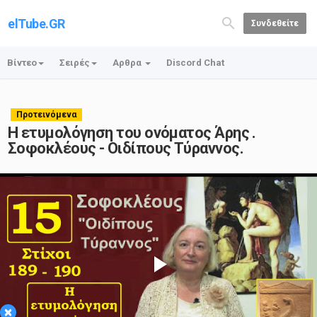
elTube.GR
Συνδεθείτε
Βίντεο
Σειρές
Αρθρα
Discord Chat
Προτεινόμενα
Η ετυμολόγηση του ονόματος Άρης .
Σοφοκλέους - Οιδίπους Τύραννος.
Play
×