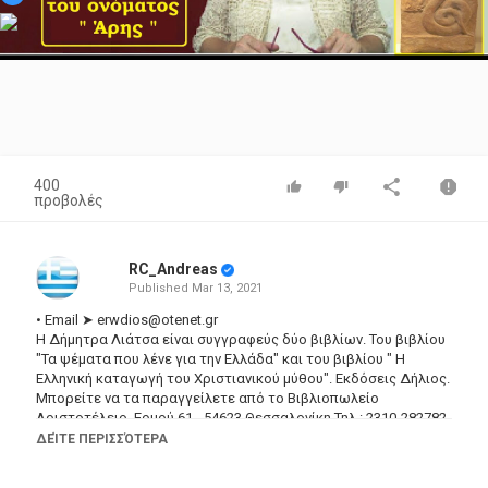
Video
400
προβολές
RC_Andreas
Published
Mar 13, 2021
• Email ➤
erwdios@otenet.gr
Η Δήμητρα Λιάτσα είναι συγγραφεύς δύο βιβλίων. Του βιβλίου
"Τα ψέματα που λένε για την Ελλάδα" και του βιβλίου " Η
Ελληνική καταγωγή του Χριστιανικού μύθου". Εκδόσεις Δήλιος.
Μπορείτε να τα παραγγείλετε από το Βιβλιοπωλείο
Αριστοτέλειο, Ερμού 61 - 54623 Θεσσαλονίκη Τηλ.: 2310-282782
e-mail:
erwdios@otenet.gr
ΔΕΊΤΕ ΠΕΡΙΣΣΌΤΕΡΑ
Λόγοι και Ομιλίες της Δήμητρας Λιάτσα:
https://www.youtube.com/playlist?