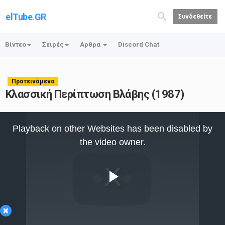
elTube.GR
Συνδεθείτε
Βίντεο
Σειρές
Αρθρα
Discord Chat
Προτεινόμενα
Κλασσική Περίπτωση Βλάβης (1987)
This
is
Playback on other Websites has been disabled by
a
modal
the video owner.
window.
Play
×