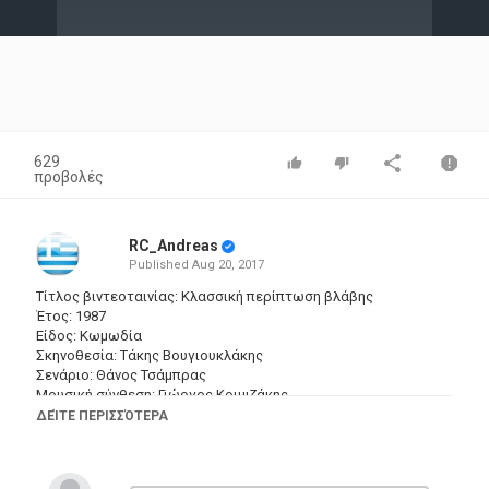
Video
629
προβολές
RC_Andreas
Published
Aug 20, 2017
Τίτλος βιντεοταινίας: Κλασσική περίπτωση βλάβης
Έτος: 1987
Είδος: Κωμωδία
Σκηνοθεσία: Τάκης Βουγιουκλάκης
Σενάριο: Θάνος Τσάμπρας
Μουσική σύνθεση: Γιώργος Κριμιζάκης
ΔΕΊΤΕ ΠΕΡΙΣΣΌΤΕΡΑ
Ηθοποιοί: Κώστας Τσάκωνας (I) (μαστρο-Γιάννης) , Μάγδα
Τσαγγάνη (κα Χατζηκουτουβέ) , Τάσος Κωστής (Βλάσης,
βοηθός μαστρο-Γιάννη) , Νίνα Παπαζαφειροπούλου (μάνα