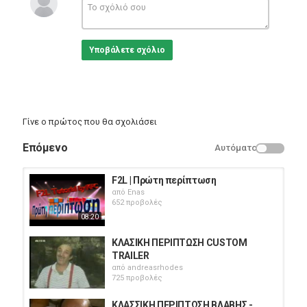
μαστρο-Γιάννη) , Πουλχερία Λουκά (Μαρίνα) , Δημήτρης
Παπαγιάννης (στρατηγός) , Τέτα Κωνσταντά (Γλυκερία) , Βέτα
Μπετίνη (Κούλα, γυναίκα μαστρο-Γιάννη) , Φρύνη Αρβανίτη
(πελάτισσα με χαλασμένη σκούπα) , Πάνος Νικολαϊδης
Υποβάλετε σχόλιο
(Αντωνάκης) , Βέρα Γκούμα (Ντόρα) , Δημήτρης Μπάνος
(ταβερνιάρης) , Γιάννης Ευδαίμων (αρχηγός «Μερεμέτ σέρβις»)
, Νίκη Ζωγράφου (Ζαφειρία, χήρα) , Χρήστος Σάββας (μέλλων
2ος σύζυγος Ζαφειρίας) , Βιργινία Ζίνγκλερ (πελάτισσα με
πρόβλημα μπάνιου) , Γιάννης Αστρακάκης (μπράβος «Μερεμέτ
σέρβις») , Πέτρος Ξεκούκης (μπράβος «Μερεμέτ σέρβις») ,
Γίνε ο πρώτος που θα σχολιάσει
Παντής Κούσης («αδελφή»)
Επόμενο
Αυτόματο
Σχόλια/Πλοκή: Ο άνθρωπος που αναλαμβάνει κάθε είδους
επισκευή, ηλεκτρικά, υδραυλικά, τα πάντα. Τη δικιά του όμως
κλασική περίπτωση βλάβης, ποιος θα την επιδιορθώσει;
F2L | Πρώτη περίπτωση
από
Enas
Κατηγορίες
652 προβολές
Greek Films
08:20
ΚΛΑΣΙΚΗ ΠΕΡΙΠΤΩΣΗ CUSTOM
TRAILER
από
andreasrhodes
725 προβολές
ΚΛΑΣΣΙΚΗ ΠΕΡΙΠΤΩΣΗ ΒΛΑΒΗΣ -