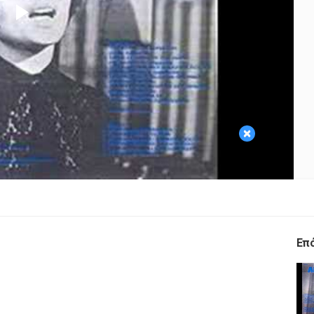
Play
Video
×
Επ