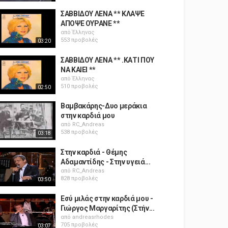
ΣΑΒΒΙΔΟΥ ΛΕΝΑ ** ΚΛΑΨΕ
ΑΠΟΨΕ ΟΥΡΑΝΕ **
από
Έλληνας
553 προβολές
03:20
ΣΑΒΒΙΔΟΥ ΛΕΝΑ ** .ΚΑΤΙ ΠΟΥ
ΝΑ ΚΑΙΕΙ **
από
Έλληνας
510 προβολές
02:50
Βαμβακάρης-Δυο μεράκια
στην καρδιά μου
από
RC_Andreas
538 προβολές
03:18
Στην καρδιά - Θέμης
Αδαμαντίδης - Στην υγειά...
από
RC_Andreas
828 προβολές
03:50
Εσύ μιλάς στην καρδιά μου -
Γιώργος Μαργαρίτης (Στήν...
από
andreasrhodes
705 προβολές
03:07