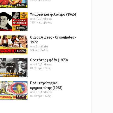
1:43:00
Υπάρχει και φιλότιμο (1965)
από
RC_Andreas
115.1k προβολές
1:30:00
Οι Σουλιώτες - Oi souliotes -
1972
από
Βασιλεία
50k προβολές
1:26:00
Ορατότης μηδέν (1970)
από
RC_Andreas
81.8k προβολές
1:57:00
Πολυτεχνίτης και
ερημοσπίτης (1963)
από
RC_Andreas
82.8k προβολές
1:17:00