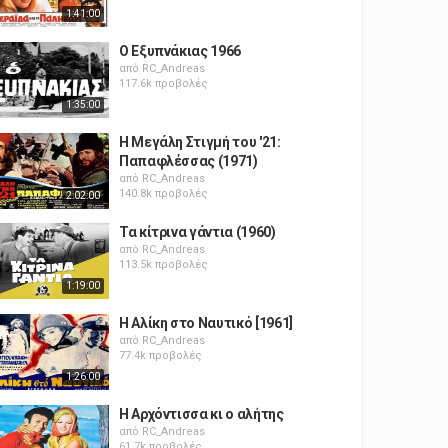
1:41:00
Ο Εξυπνάκιας 1966
από
RC_Andreas
117.6k προβολές
1:35:00
Η Μεγάλη Στιγμή του '21:
Παπαφλέσσας (1971)
από
RC_Andreas
140.8k προβολές
2:02:00
Τα κίτρινα γάντια (1960)
από
RC_Andreas
113.5k προβολές
1:19:00
Η Αλίκη στο Ναυτικό [1961]
από
RC_Andreas
77.4k προβολές
1:26:00
Η Αρχόντισσα κι ο αλήτης
από
RC_Andreas
61.7k προβολές