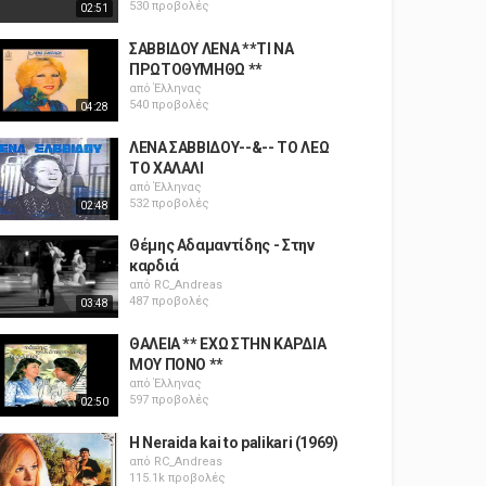
530 προβολές
02:51
ΣΑΒΒΙΔΟΥ ΛΕΝΑ **ΤΙ ΝΑ
ΠΡΩΤΟΘΥΜΗΘΩ **
από
Έλληνας
540 προβολές
04:28
ΛΕΝΑ ΣΑΒΒΙΔΟΥ--&-- ΤΟ ΛΕΩ
ΤΟ ΧΑΛΑΛΙ
από
Έλληνας
532 προβολές
02:48
Θέμης Αδαμαντίδης - Στην
καρδιά
από
RC_Andreas
487 προβολές
03:48
ΘΑΛΕΙΑ ** ΕΧΩ ΣΤΗΝ ΚΑΡΔΙΑ
ΜΟΥ ΠΟΝΟ **
από
Έλληνας
597 προβολές
02:50
H Neraida kai to palikari (1969)
από
RC_Andreas
115.1k προβολές