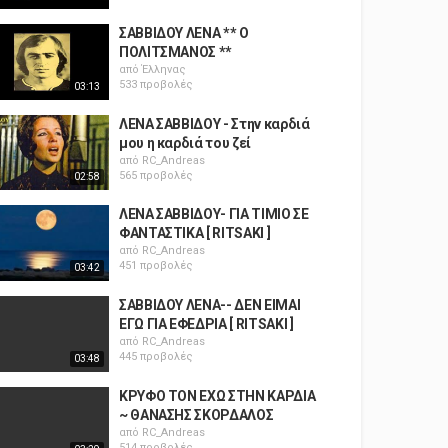
ΣΑΒΒΙΔΟΥ ΛΕΝΑ ** Ο
ΠΟΛΙΤΣΜΑΝΟΣ **
από
Έλληνας
533 προβολές
03:13
ΛΕΝΑ ΣΑΒΒΙΔΟΥ - Στην καρδιά
μου η καρδιά του ζεί
από
RC_Andreas
565 προβολές
02:58
ΛΕΝΑ ΣΑΒΒΙΔΟΥ- ΓΙΑ ΤΙΜΙΟ ΣΕ
ΦΑΝΤΑΣΤΙΚΑ [ RITSAKI ]
από
RC_Andreas
451 προβολές
03:42
ΣΑΒΒΙΔΟΥ ΛΕΝΑ-- ΔΕΝ ΕΙΜΑΙ
ΕΓΩ ΓΙΑ ΕΦΕΔΡΙΑ [ RITSAKI ]
από
RC_Andreas
445 προβολές
03:48
ΚΡΥΦΟ ΤΟΝ ΕΧΩ ΣΤΗΝ ΚΑΡΔΙΑ
~ ΘΑΝΑΣΗΣ ΣΚΟΡΔΑΛΟΣ
από
RC_Andreas
514 προβολές