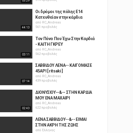
03:29
Οι δρόμοι της πόλης E14
Κατευθείαν στην κάρδια
από
RC_Andreas
561 προβολές
44:13
Τον Πόνο Που Έχω Στην Καρδιά
- ΚΑΙΤΗ ΓΚΡΕΥ
από
RC_Andreas
562 προβολές
03:11
ΣΑΒΒΙΔΟΥ ΛΕΝΑ-- ΚΑΙΓΟΜΑΣΕ
45ΑΡΙ [ ritsaki ]
από
RC_Andreas
439 προβολές
07:14
ΔΙΟΝΥΣΙΟΥ--&-- ΣΤΗΝ ΚΑΡΔΙΑ
ΜΟΥ ΕΝΑ ΜΑΧΑΙΡΙ
από
RC_Andreas
622 προβολές
02:43
ΛΕΝΑ ΣΑΒΒΙΔΟΥ--&-- ΕΙΜΑΙ
ΣΤΗΝ ΑΚΡΗ ΤΗΣ ΖΩΗΣ
από
Έλληνας