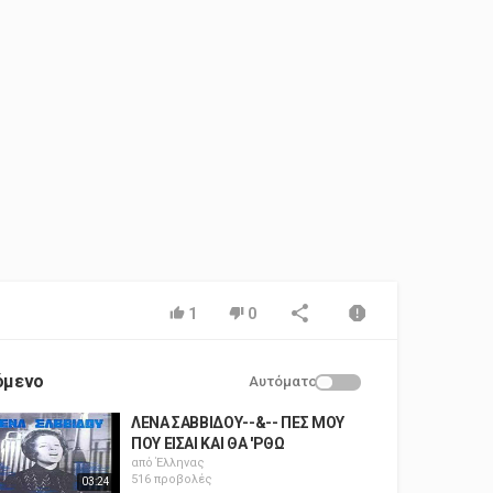
1
0
όμενο
Αυτόματο
ΛΕΝΑ ΣΑΒΒΙΔΟΥ--&-- ΠΕΣ ΜΟΥ
ΠΟΥ ΕΙΣΑΙ ΚΑΙ ΘΑ 'ΡΘΩ
από
Έλληνας
516 προβολές
03:24