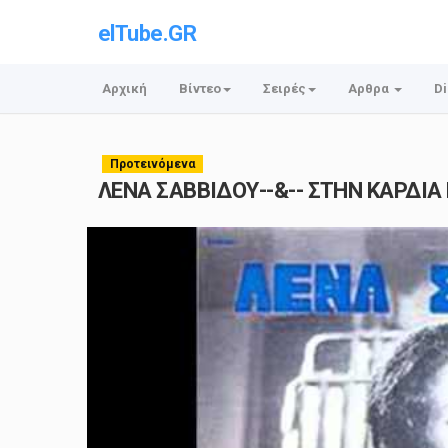
elTube.GR
Αρχική
Βίντεο
Σειρές
Αρθρα
Di
Προτεινόμενα
ΛΕΝΑ ΣΑΒΒΙΔΟΥ--&-- ΣΤΗΝ ΚΑΡΔΙΑ 