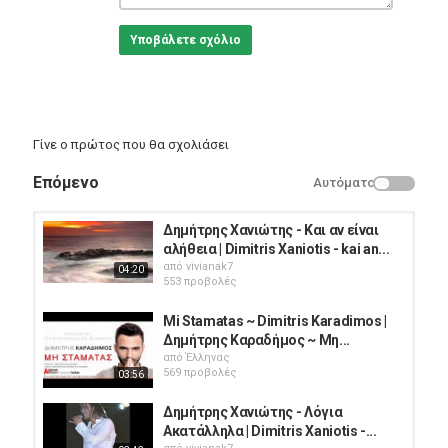
Υποβάλετε σχόλιο
Γίνε ο πρώτος που θα σχολιάσει
Επόμενο
Αυτόματο
Δημήτρης Χανιώτης - Και αν είναι
αλήθεια | Dimitris Xaniotis - kai an...
από
vivianak7
04:20
553 προβολές
Mi Stamatas ~ Dimitris Karadimos |
Δημήτρης Καραδήμος ~ Μη...
από
Έλληνας
569 προβολές
03:56
Δημήτρης Χανιώτης - Λόγια
Ακατάλληλα | Dimitris Xaniotis -...