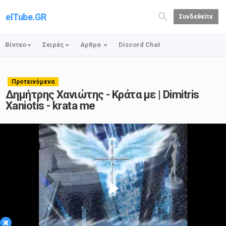
elTube.GR
Συνδεθείτε
Βίντεο
Σειρές
Αρθρα
Discord Chat
Προτεινόμενα
Δημήτρης Χανιώτης - Κράτα με | Dimitris
Xaniotis - krata me
Play
×