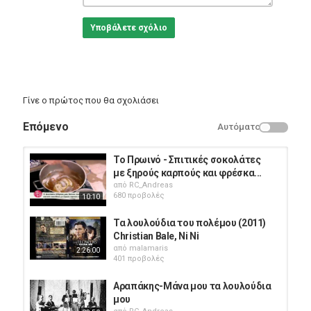
Υποβάλετε σχόλιο
Γίνε ο πρώτος που θα σχολιάσει
Επόμενο
Αυτόματο
Το Πρωινό - Σπιτικές σοκολάτες
με ξηρούς καρπούς και φρέσκα...
από
RC_Andreas
680 προβολές
10:10
Τα λουλούδια του πολέμου (2011)
Christian Bale, Ni Ni
από
malamaris
2:26:00
401 προβολές
Αραπάκης-Μάνα μου τα λουλούδια
μου