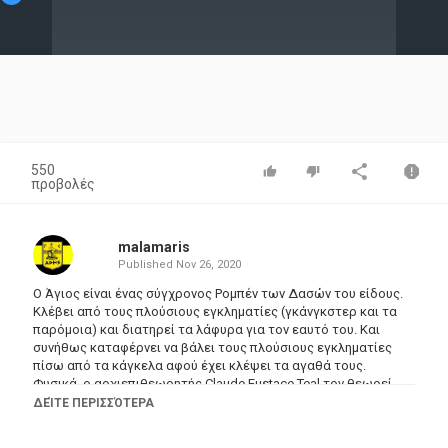
Video
550
προβολές
malamaris
Published
Nov 26, 2020
Ο Άγιος είναι ένας σύγχρονος Ρομπέν των Δασών του είδους.
Κλέβει από τους πλούσιους εγκληματίες (γκάνγκστερ και τα
παρόμοια) και διατηρεί τα λάφυρα για τον εαυτό του. Και
συνήθως καταφέρνει να βάλει τους πλούσιους εγκληματίες
πίσω από τα κάγκελα αφού έχει κλέψει τα αγαθά τους.
Φυσικά, ο αρχιεπιθεωρητής Claude Eustace Teal τον θεωρεί
κοινό κλέφτη, ανεξάρτητα από το ποιος κλέβει κι από ποιόν,
ΔΕΊΤΕ ΠΕΡΙΣΣΌΤΕΡΑ
έτσι ώστε ο Άγιος πρέπει να είναι πάντα ένα βήμα μπροστά
από τον πεισματικά επίμονο Επιθεωρητή Teal.