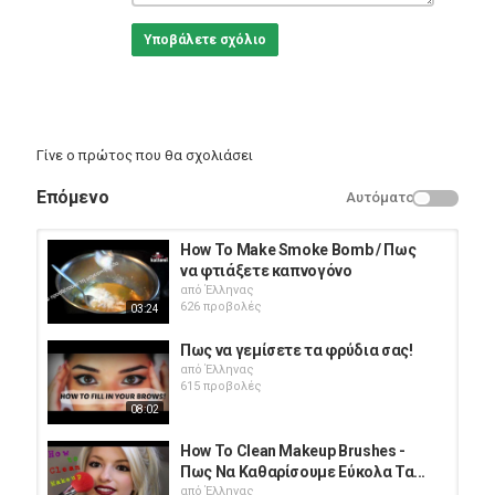
Υποβάλετε σχόλιο
Γίνε ο πρώτος που θα σχολιάσει
Επόμενο
Αυτόματο
How To Make Smoke Bomb / Πως
να φτιάξετε καπνογόνο
από
Έλληνας
626 προβολές
03:24
Πως να γεμίσετε τα φρύδια σας!
από
Έλληνας
615 προβολές
08:02
How To Clean Makeup Brushes -
Πως Να Καθαρίσουμε Εύκολα Τα...
από
Έλληνας