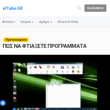
elTube.GR
Συνδεθείτε
Βίντεο
Σειρές
Αρθρα
Discord Chat
Προτεινόμενα
ΠΩΣ ΝΑ ΦΤΙΑΞΕΤE ΠΡΟΓΡΑΜΜΑΤΑ
Play
×