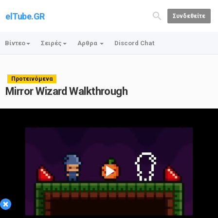
elTube.GR
Συνδεθείτε
Βίντεο
Σειρές
Αρθρα
Discord Chat
Προτεινόμενα
Mirror Wizard Walkthrough
Play
×