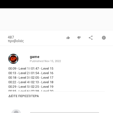
Video
487
προβολές
game
Published
Nov 15, 2022
00:09 - Level 1 I 01:47 - Level 15
00:13 - Level 2 I 01:54 - Level 16
00:18 - Level 3 I 02:05 - Level 17
00:22 - Level 4 I 02:13 - Level 18
00:29 - Level 5 I 02:25 - Level 19
00:35 - Level 6 I 02:38 - Level 20
00:45 - Level 7 I 02:50 - Level 21
ΔΕΊΤΕ ΠΕΡΙΣΣΌΤΕΡΑ
00:53 - Level 8 I 02:59 - Level 22
00:58 - Level 9 I 03:14 - Level 23
01:03 - Level 10 I 03:30 - Level 24