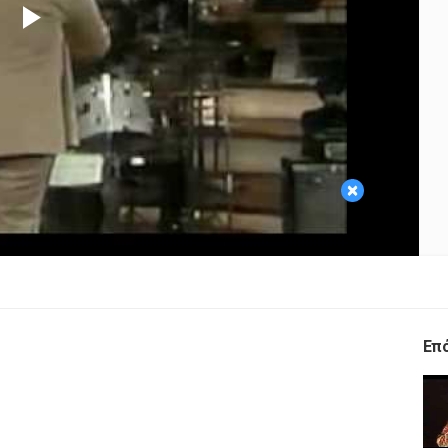
Play
Video
×
Επ