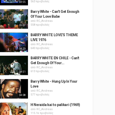
563 προβολές
03:55
Barry White - Can't Get Enough
Of Your Love Babe
από
RC_Andreas
558 προβολές
05:07
BARRY WHITE LOVE'S THEME
LIVE 1976
από
RC_Andreas
640 προβολές
04:29
BARRY WHITE EN CHILE - Can't
Get Enough Of Your...
από
RC_Andreas
613 προβολές
04:51
Barry White - Hung Up In Your
Love
από
RC_Andreas
577 προβολές
04:08
H Neraida kai to palikari (1969)
από
RC_Andreas
115.1k προβολές