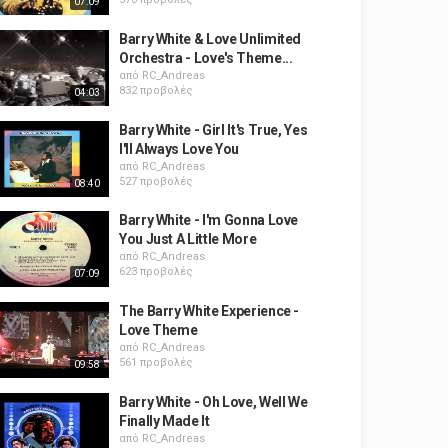
07:09
Barry White & Love Unlimited
Orchestra - Love's Theme...
από
RC_Andreas
832 προβολές
04:03
Barry White - Girl It's True, Yes
I'll Always Love You
από
RC_Andreas
527 προβολές
08:40
Barry White - I'm Gonna Love
You Just A Little More
από
RC_Andreas
623 προβολές
07:09
The Barry White Experience -
Love Theme
από
RC_Andreas
561 προβολές
09:58
Barry White - Oh Love, Well We
Finally Made It
από
RC_Andreas