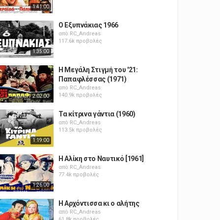
1:41:00
Ο Εξυπνάκιας 1966
από
RC_Andreas
117.6k προβολές
1:35:00
Η Μεγάλη Στιγμή του '21:
Παπαφλέσσας (1971)
από
RC_Andreas
140.9k προβολές
2:02:00
Τα κίτρινα γάντια (1960)
από
RC_Andreas
113.5k προβολές
1:19:00
Η Αλίκη στο Ναυτικό [1961]
από
RC_Andreas
77.4k προβολές
1:26:00
Η Αρχόντισσα κι ο αλήτης
από
RC_Andreas
61.8k προβολές