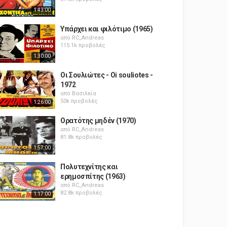
1:43:00
Υπάρχει και φιλότιμο (1965)
από
RC_Andreas
115.1k προβολές
1:30:00
Οι Σουλιώτες - Oi souliotes -
1972
από
Βασιλεία
50k προβολές
1:26:00
Ορατότης μηδέν (1970)
από
RC_Andreas
81.8k προβολές
1:57:00
Πολυτεχνίτης και
ερημοσπίτης (1963)
από
RC_Andreas
82.8k προβολές
1:17:00