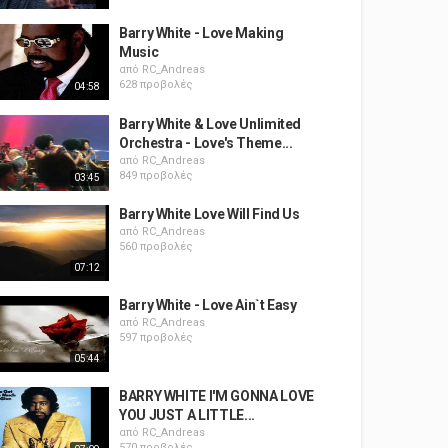
Barry White - Love Making
Music
από
RC_Andreas
628 προβολές
04:58
Barry White & Love Unlimited
Orchestra - Love's Theme...
από
RC_Andreas
849 προβολές
03:45
Barry White Love Will Find Us
από
RC_Andreas
560 προβολές
07:12
Barry White - Love Ain`t Easy
από
RC_Andreas
597 προβολές
05:44
BARRY WHITE I'M GONNA LOVE
YOU JUST A LITTLE...
από
RC_Andreas
570 προβολές