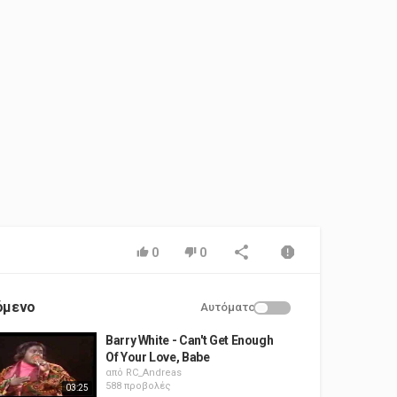
0
0
όμενο
Αυτόματο
Barry White - Can't Get Enough
Of Your Love, Babe
από
RC_Andreas
588 προβολές
03:25