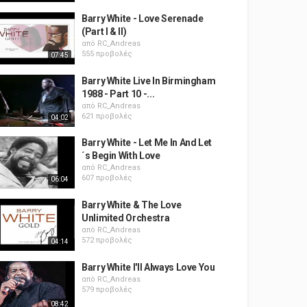
Barry White - Love Serenade
(Part I & II)
από
RC_Andreas
555 προβολές
07:45
Barry White Live In Birmingham
1988 - Part 10 -...
από
RC_Andreas
621 προβολές
04:02
Barry White - Let Me In And Let
´s Begin With Love
από
RC_Andreas
607 προβολές
06:04
Barry White & The Love
Unlimited Orchestra
από
RC_Andreas
572 προβολές
04:14
Barry White I'll Always Love You
από
RC_Andreas
579 προβολές
08:42