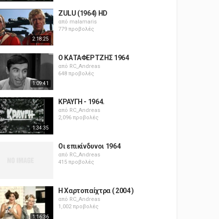
ZULU (1964) HD
από
malamaris
779 προβολές
2:18:25
Ο ΚΑΤΑΦΕΡΤΖΗΣ 1964
από
RC_Andreas
648 προβολές
1:09:41
ΚΡΑΥΓΗ - 1964.
από
RC_Andreas
2,096 προβολές
1:34:35
Οι επικίνδυνοι 1964
από
RC_Andreas
415 προβολές
Η Χαρτοπαίχτρα ( 2004 )
από
RC_Andreas
1,002 προβολές
1:16:36