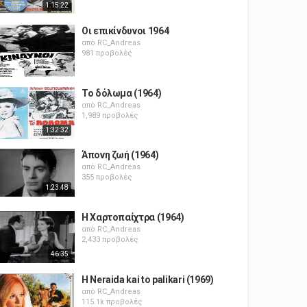
1:15:22
Οι επικίνδυνοι 1964
από
RC_Andreas
981 προβολές
Το δόλωμα (1964)
από
RC_Andreas
1,989 προβολές
1:32:32
Άπονη ζωή (1964)
από
RC_Andreas
355 προβολές
1:23:48
Η Χαρτοπαίχτρα (1964)
από
RC_Andreas
2,433 προβολές
46:35
H Neraida kai to palikari (1969)
από
RC_Andreas
115.1k προβολές