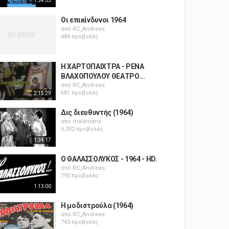
1:34:33
Οι επικίνδυνοι 1964
από
RC_Andreas
484 προβολές
Η ΧΑΡΤΟΠΑΙΧΤΡΑ - ΡΕΝΑ
ΒΛΑΧΟΠΟΥΛΟΥ ΘΕΑΤΡΟ...
από
RC_Andreas
681 προβολές
2:15:29
Δις διευθυντής (1964)
από
malamaris
6,332 προβολές
1:34:17
Ο ΘΑΛΑΣΣΟΛΥΚΟΣ - 1964 - HD.
από
RC_Andreas
795 προβολές
1:13:00
Η μοδιστρούλα (1964)
από
RC_Andreas
743 προβολές