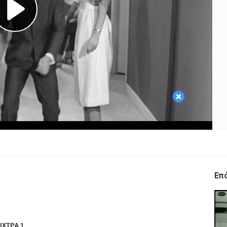
×
Επ
ΙΧΤΡΑ 1