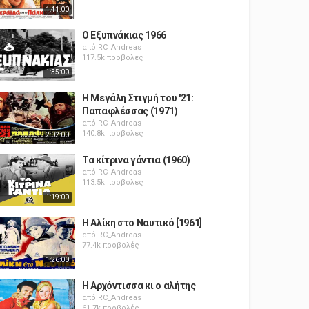
1:41:00
Ο Εξυπνάκιας 1966
από
RC_Andreas
117.5k προβολές
1:35:00
Η Μεγάλη Στιγμή του '21:
Παπαφλέσσας (1971)
από
RC_Andreas
140.8k προβολές
2:02:00
Τα κίτρινα γάντια (1960)
από
RC_Andreas
113.5k προβολές
1:19:00
Η Αλίκη στο Ναυτικό [1961]
από
RC_Andreas
77.4k προβολές
1:26:00
Η Αρχόντισσα κι ο αλήτης
από
RC_Andreas
61.7k προβολές