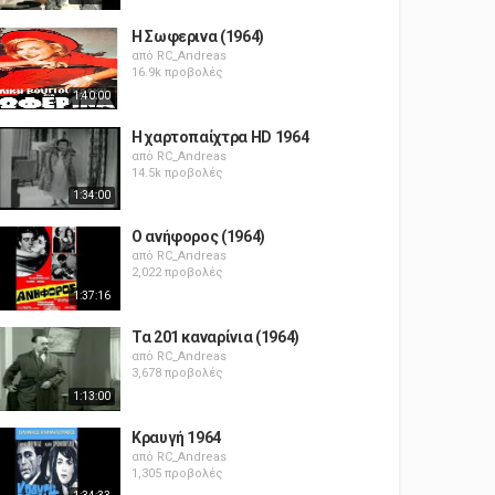
Η Σωφερινα (1964)
από
RC_Andreas
16.9k προβολές
1:40:00
Η χαρτοπαίχτρα HD 1964
από
RC_Andreas
14.5k προβολές
1:34:00
Ο ανήφορος (1964)
από
RC_Andreas
2,022 προβολές
1:37:16
Τα 201 καναρίνια (1964)
από
RC_Andreas
3,678 προβολές
1:13:00
Κραυγή 1964
από
RC_Andreas
1,305 προβολές