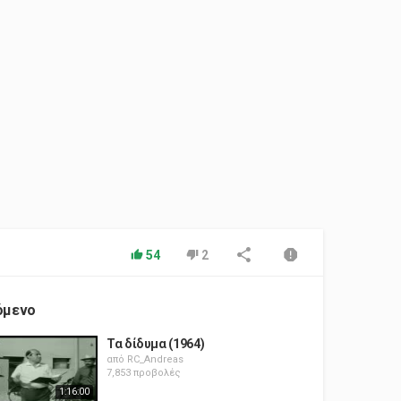
54
2
όμενο
Τα δίδυμα (1964)
από
RC_Andreas
7,853 προβολές
1:16:00