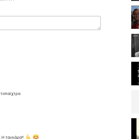
αρτοπαίχτρα
 Η ταινιάρα!!