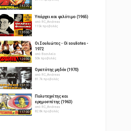
1:43:00
Υπάρχει και φιλότιμο (1965)
από
RC_Andreas
115k προβολές
1:30:00
Οι Σουλιώτες - Oi souliotes -
1972
από
Βασιλεία
50k προβολές
1:26:00
Ορατότης μηδέν (1970)
από
RC_Andreas
81.7k προβολές
1:57:00
Πολυτεχνίτης και
ερημοσπίτης (1963)
από
RC_Andreas
82.8k προβολές
1:17:00