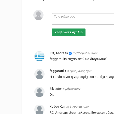
Υποβάλετε σχόλιο
RC_Andreas
3 εβδομάδες πριν
feggaroulis ευχαριστώ θα διορθωθεί
feggaroulis
3 εβδομάδες πριν
Η ταινία είναι η χαρτορίχτρα και όχι η χ
Silvester
8 μήνες πριν
Οκ
Χρύσα Κρήτη
6 χρόνια πριν
RC_Andreas είσαι τέλειος.. Ευχαριστούμε..