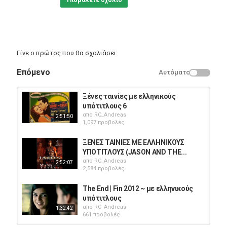
Υποβάλετε σχόλιο
Γίνε ο πρώτος που θα σχολιάσει
Επόμενο
Αυτόματο
Ξένες ταινίες με ελληνικούς
υπότιτλους 6
από
RC_Andreas
2:51:50
1,097 προβολές
ΞΕΝΕΣ ΤΑΙΝΙΕΣ ΜΕ ΕΛΛΗΝΙΚΟΥΣ
ΥΠΟΤΙΤΛΟΥΣ (JASON AND THE...
από
RC_Andreas
2:52:07
2,584 προβολές
The End | Fin 2012 ~ με ελληνικούς
υπότιτλους
από
RC_Andreas
1:32:42
661 προβολές