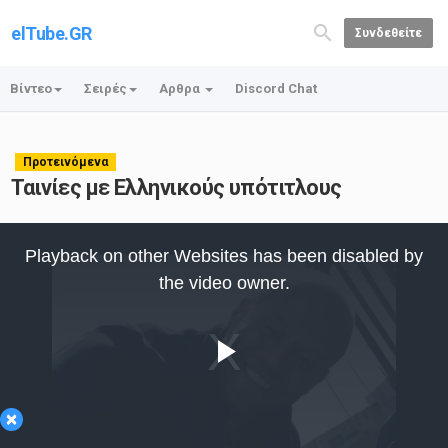
elTube.GR
Συνδεθείτε
Βίντεο
Σειρές
Αρθρα
Discord Chat
Προτεινόμενα
Ταινίες με Ελληνικούς υπότιτλους
This
is
Playback on other Websites has been disabled by
a
modal
the video owner.
window.
Play
×