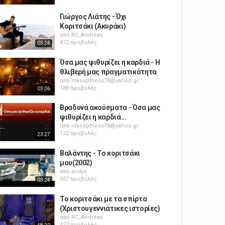
Γιώργος Λιάτης - Όχι
Κοριτσάκι (Ακυράκι)
από
RC_Andreas
472 προβολές
03:24
Όσα μας ψιθυρίζει η καρδιά - Η
θλιβερή μας πραγματικότητα
από
nikospthess78@yahoo.gr
188 προβολές
03:06
Βραδυνά ακούσματα - Όσα μας
ψιθυρίζει η καρδιά...
από
nikospthess78@yahoo.gr
122 προβολές
23:27
Βαλάντης - Το κοριτσάκι
μου(2002)
από
andys
557 προβολές
03:24
Το κοριτσάκι με τα σπίρτα
(Χριστουγεννιάτικες ιστορίες)
από
RC_Andreas
427 προβολές