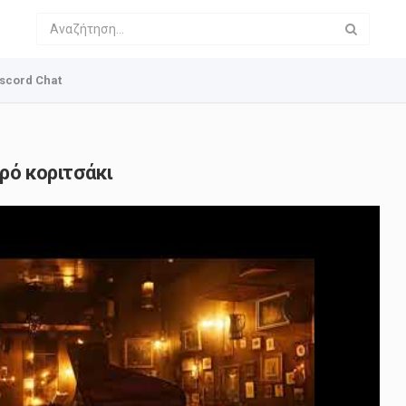
scord Chat
κρό κοριτσάκι