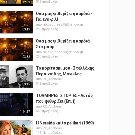
516 προβολές
12:33
Όσα μας ψιθυρίζει η καρδιά -
Για ένα φιλί
από
nikospthess78@yahoo.gr
258 προβολές
03:43
Όσα μας ψιθυρίζει η καρδιά -
Στο μπαρ
από
nikospthess78@yahoo.gr
253 προβολές
03:33
Το κοριτσάκι μου - Στελλάκης
Περπινιάδης, Μανώλης...
από
RC_Andreas
348 προβολές
03:15
ΤΟΛΜΗΡΕΣ ΙΣΤΟΡΙΕΣ - Αυτός
που ψιθυρίζει (Επ.1)
από
RC_Andreas
656 προβολές
1:14:17
H Neraida kai to palikari (1969)
από
RC_Andreas
115.1k προβολές