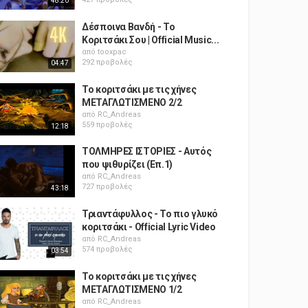
48:20
Δέσποινα Βανδή - Το
Κοριτσάκι Σου | Official Music...
από
tooxpac
292 προβολές
04:47
Το κοριτσάκι με τις χήνες
ΜΕΤΑΓΛΩΤΙΣΜΕΝΟ 2/2
από
RC_Andreas
559 προβολές
12:18
ΤΟΛΜΗΡΕΣ ΙΣΤΟΡΙΕΣ - Αυτός
που ψιθυρίζει (Επ.1)
από
RC_Andreas
727 προβολές
43:18
Τριαντάφυλλος - Το πιο γλυκό
κοριτσάκι - Official Lyric Video
από
RC_Andreas
574 προβολές
03:54
Το κοριτσάκι με τις χήνες
ΜΕΤΑΓΛΩΤΙΣΜΕΝΟ 1/2
από
RC_Andreas