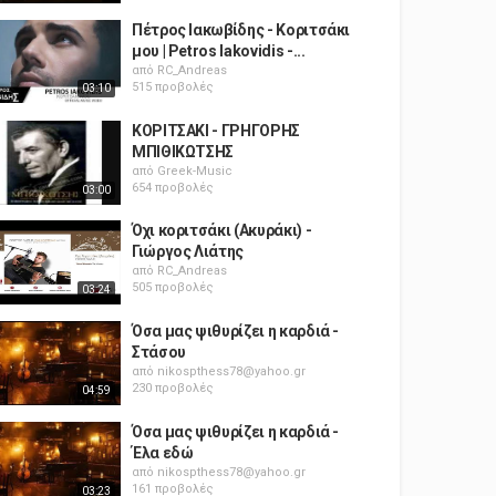
Πέτρος Ιακωβίδης - Κοριτσάκι
μου | Petros Iakovidis -...
από
RC_Andreas
515 προβολές
03:10
ΚΟΡΙΤΣΑΚΙ - ΓΡΗΓΟΡΗΣ
ΜΠΙΘΙΚΩΤΣΗΣ
από
Greek-Music
654 προβολές
03:00
Όχι κοριτσάκι (Ακυράκι) -
Γιώργος Λιάτης
από
RC_Andreas
505 προβολές
03:24
Όσα μας ψιθυρίζει η καρδιά -
Στάσου
από
nikospthess78@yahoo.gr
230 προβολές
04:59
Όσα μας ψιθυρίζει η καρδιά -
Έλα εδώ
από
nikospthess78@yahoo.gr
161 προβολές
03:23