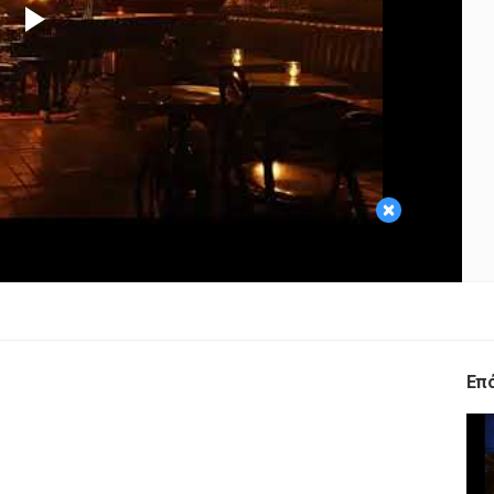
Play
Video
×
Επ