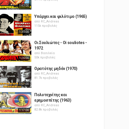
1:43:00
Υπάρχει και φιλότιμο (1965)
από
RC_Andreas
115k προβολές
1:30:00
Οι Σουλιώτες - Oi souliotes -
1972
από
Βασιλεία
50k προβολές
1:26:00
Ορατότης μηδέν (1970)
από
RC_Andreas
81.7k προβολές
1:57:00
Πολυτεχνίτης και
ερημοσπίτης (1963)
από
RC_Andreas
82.8k προβολές
1:17:00