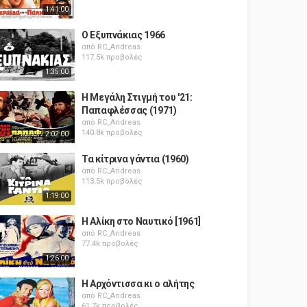
1:41:00
Ο Εξυπνάκιας 1966
από
RC_Andreas
117.5k προβολές
1:35:00
Η Μεγάλη Στιγμή του '21:
Παπαφλέσσας (1971)
από
RC_Andreas
140.8k προβολές
2:02:00
Τα κίτρινα γάντια (1960)
από
RC_Andreas
113.5k προβολές
1:19:00
Η Αλίκη στο Ναυτικό [1961]
από
RC_Andreas
77.4k προβολές
1:26:00
Η Αρχόντισσα κι ο αλήτης
από
RC_Andreas
61.7k προβολές