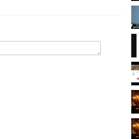
ζει
φορώ
α φτηνό
ει να δείχνεις τόσο τόσο αλλιώτικος, τόσο διαφορετικός
 θα πέθαινα γι\' αυτόν
ω, να μη σου κάνω κακό μήπως και καταφέρω να ξυπνήσω τον παλιό