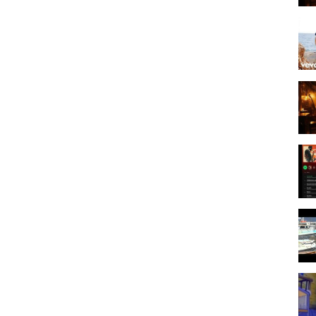
α φτηνό