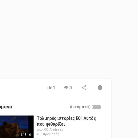
1
0
όμενο
Αυτόματο
Τολμηρές ιστορίες Ε01 Αυτός
που ψιθυρίζει
από
RC_Andreas
459 προβολές
1:13:16