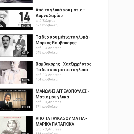
Από τα γλυκά σου μάτια -
Δόμνα Σαμίου
από
Έλληνας
527 προβολές
02:35
Τα δυο σου μάτια τα γλυκά -
Mάρκος Βαμβακάρης...
από
RC_Andreas
345 προβολές
03:14
Βαμβακάρης - Χατζηχρήστος
Τα δυο σου μάτια τα γλυκά
από
RC_Andreas
464 προβολές
03:20
ΜΑΝΩΛΗΣ ΑΓΓΕΛΟΠΟΥΛΟΣ -
Μάτια μου γλυκά
από
RC_Andreas
171 προβολές
03:18
ΑΠΟ ΤΑ ΓΛΥΚΑ ΣΟΥ ΜΑΤΙΑ -
ΜΑΡΙΚΑ ΠΑΠΑΓΚΙΚΑ
από
RC_Andreas
558 προβολές