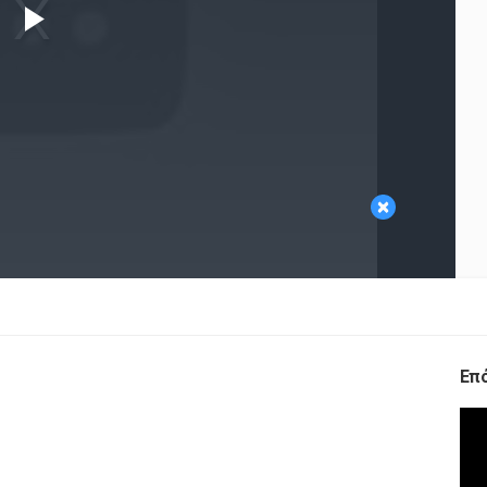
Play
Video
×
Επ