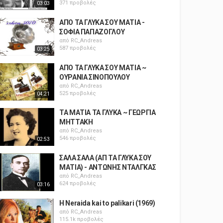
371 προβολές
03:03
ΑΠΟ ΤΑ ΓΛΥΚΑ ΣΟΥ ΜΑΤΙΑ -
ΣΟΦΙΑ ΠΑΠΑΖΟΓΛΟΥ
από
RC_Andreas
587 προβολές
03:25
ΑΠΟ ΤΑ ΓΛΥΚΑ ΣΟΥ ΜΑΤΙΑ ~
ΟΥΡΑΝΙΑ ΣΙΝΟΠΟΥΛΟΥ
από
RC_Andreas
525 προβολές
04:21
ΤΑ ΜΑΤΙΑ ΤΑ ΓΛΥΚΑ ~ ΓΕΩΡΓΙΑ
ΜΗΤΤΑΚΗ
από
RC_Andreas
546 προβολές
02:53
ΣΑΛΑ ΣΑΛΑ (ΑΠ ΤΑ ΓΛΥΚΑ ΣΟΥ
ΜΑΤΙΑ) - ΑΝΤΩΝΗΣ ΝΤΑΛΓΚΑΣ
από
RC_Andreas
624 προβολές
03:16
H Neraida kai to palikari (1969)
από
RC_Andreas
115.1k προβολές