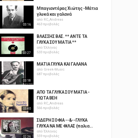
Μπαγιαντέρας Χιώτης -Μάτια
γλυκά και γαλανά
από
RC_Andreas
463 προβολές
03:16
ΒΛΑΣΣΗΣ ΒΑΣ. ** ΑΝΤΕ ΤΑ
ΓΛΥΚΑ ΣΟΥ ΜΑΤΙΑ **
από
Έλληνας
533 προβολές
03:27
ΜΑΤΙΑ ΓΛΥΚΑ ΚΑΙ ΓΑΛΑΝΑ
από
Greek-Music
687 προβολές
03:18
ΑΠΟ ΤΑ ΓΛΥΚΑ ΣΟΥ ΜΑΤΙΑ -
ΓΙΩΤΑ ΒΕΗ
από
RC_Andreas
566 προβολές
03:40
ΣΙΔΕΡΗ ΣΟΦΙΑ --&--ΓΛΥΚΑ
ΓΛΥΚΑ ΝΑ ΜΕ ΦΙΛΑΣ (παλια...
από
Έλληνας
559 προβολές
02:36