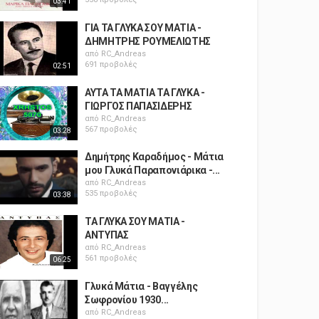
03:41
ΓΙΑ ΤΑ ΓΛΥΚΑ ΣΟΥ ΜΑΤΙΑ -
ΔΗΜΗΤΡΗΣ ΡΟΥΜΕΛΙΩΤΗΣ
από
RC_Andreas
691 προβολές
02:51
ΑΥΤΑ ΤΑ ΜΑΤΙΑ ΤΑ ΓΛΥΚΑ -
ΓΙΩΡΓΟΣ ΠΑΠΑΣΙΔΕΡΗΣ
από
RC_Andreas
567 προβολές
03:28
Δημήτρης Καραδήμος - Μάτια
μου Γλυκά Παραπονιάρικα -...
από
RC_Andreas
535 προβολές
03:38
ΤΑ ΓΛΥΚΑ ΣΟΥ ΜΑΤΙΑ -
ΑΝΤΥΠΑΣ
από
RC_Andreas
561 προβολές
06:25
Γλυκά Μάτια - Βαγγέλης
Σωφρονίου 1930...
από
RC_Andreas