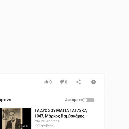
0
0
όμενο
Αυτόματο
ΤΑ ΔΥΟ ΣΟΥ ΜΑΤΙΑ ΤΑ ΓΛΥΚΑ,
1947, Μάρκος Βαμβακάρης...
από
RC_Andreas
555 προβολές
03:17