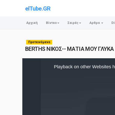
elTube.GR
Αρχική
Βίντεο
Σειρές
Αρθρα
Di
Προτεινόμενα
BERTHS ΝΙΚΟΣ-- ΜΑΤΙΑ ΜΟΥ ΓΛΥΚΑ [
This
is
Playback on other Websites h
a
modal
window.