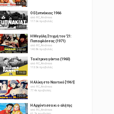
1:41:00
Ο Εξυπνάκιας 1966
από
RC_Andreas
117.6k προβολές
1:35:00
Η Μεγάλη Στιγμή του '21:
Παπαφλέσσας (1971)
από
RC_Andreas
140.8k προβολές
2:02:00
Τα κίτρινα γάντια (1960)
από
RC_Andreas
113.5k προβολές
1:19:00
Η Αλίκη στο Ναυτικό [1961]
από
RC_Andreas
77.4k προβολές
1:26:00
Η Αρχόντισσα κι ο αλήτης
από
RC_Andreas
61.7k προβολές