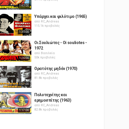
1:43:00
Υπάρχει και φιλότιμο (1965)
από
RC_Andreas
115.1k προβολές
1:30:00
Οι Σουλιώτες - Oi souliotes -
1972
από
Βασιλεία
50k προβολές
1:26:00
Ορατότης μηδέν (1970)
από
RC_Andreas
81.8k προβολές
1:57:00
Πολυτεχνίτης και
ερημοσπίτης (1963)
από
RC_Andreas
82.8k προβολές
1:17:00