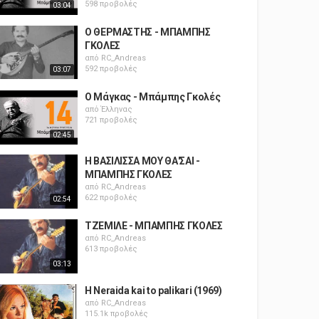
598 προβολές
03:04
Ο ΘΕΡΜΑΣΤΗΣ - ΜΠΑΜΠΗΣ
ΓΚΟΛΕΣ
από
RC_Andreas
592 προβολές
03:07
Ο Μάγκας - Μπάμπης Γκολές
από
Έλληνας
721 προβολές
02:45
Η ΒΑΣΙΛΙΣΣΑ ΜΟΥ ΘΑ'ΣΑΙ -
ΜΠΑΜΠΗΣ ΓΚΟΛΕΣ
από
RC_Andreas
622 προβολές
02:54
ΤΖΕΜΙΛΕ - ΜΠΑΜΠΗΣ ΓΚΟΛΕΣ
από
RC_Andreas
613 προβολές
03:13
H Neraida kai to palikari (1969)
από
RC_Andreas
115.1k προβολές