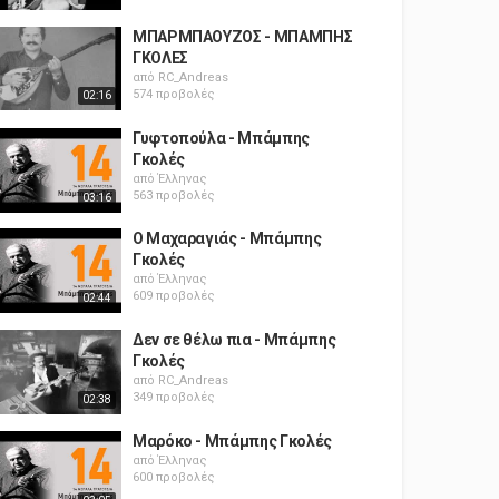
ΜΠΑΡΜΠΑΟΥΖΟΣ - ΜΠΑΜΠΗΣ
ΓΚΟΛΕΣ
από
RC_Andreas
574 προβολές
02:16
Γυφτοπούλα - Μπάμπης
Γκολές
από
Έλληνας
563 προβολές
03:16
Ο Μαχαραγιάς - Μπάμπης
Γκολές
από
Έλληνας
609 προβολές
02:44
Δεν σε θέλω πια - Μπάμπης
Γκολές
από
RC_Andreas
349 προβολές
02:38
Μαρόκο - Μπάμπης Γκολές
από
Έλληνας
600 προβολές