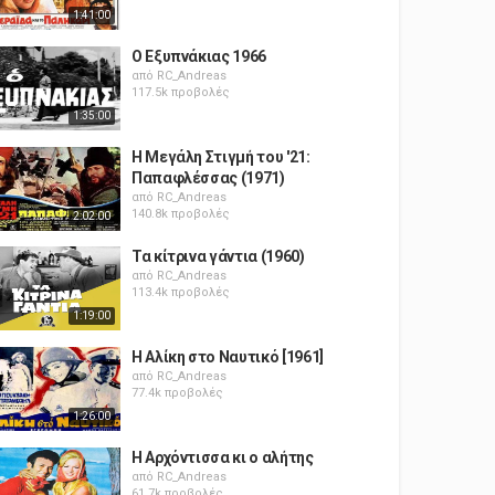
1:41:00
Ο Εξυπνάκιας 1966
από
RC_Andreas
117.5k προβολές
1:35:00
Η Μεγάλη Στιγμή του '21:
Παπαφλέσσας (1971)
από
RC_Andreas
140.8k προβολές
2:02:00
Τα κίτρινα γάντια (1960)
από
RC_Andreas
113.4k προβολές
1:19:00
Η Αλίκη στο Ναυτικό [1961]
από
RC_Andreas
77.4k προβολές
1:26:00
Η Αρχόντισσα κι ο αλήτης
από
RC_Andreas
61.7k προβολές