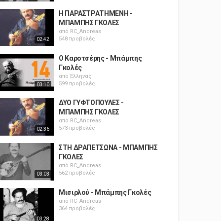
Η ΠΑΡΑΣΤΡΑΤΗΜΕΝΗ -
ΜΠΑΜΠΗΣ ΓΚΟΛΕΣ
από
RC_Andreas
548 προβολές
02:42
Ο Καροτσέρης - Μπάμπης
Γκολές
από
Έλληνας
599 προβολές
03:10
ΔΥΟ ΓΥΦΤΟΠΟΥΛΕΣ -
ΜΠΑΜΠΗΣ ΓΚΟΛΕΣ
από
RC_Andreas
573 προβολές
02:36
ΣΤΗ ΔΡΑΠΕΤΣΩΝΑ - ΜΠΑΜΠΗΣ
ΓΚΟΛΕΣ
από
RC_Andreas
562 προβολές
03:03
Μισιρλού - Μπάμπης Γκολές
από
RC_Andreas
364 προβολές
03:28