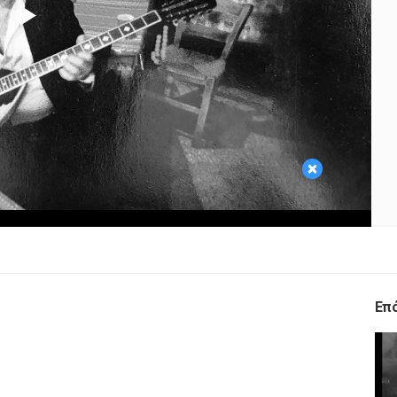
Play
Video
×
Επ