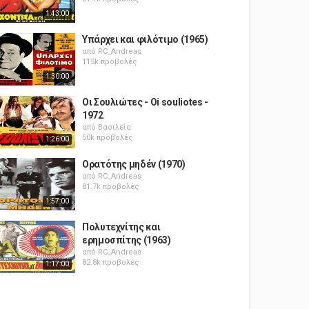
1:43:00
Υπάρχει και φιλότιμο (1965)
από
RC_Andreas
115k προβολές
1:30:00
Οι Σουλιώτες - Oi souliotes -
1972
από
Βασιλεία
50k προβολές
1:26:00
Ορατότης μηδέν (1970)
από
RC_Andreas
81.7k προβολές
1:57:00
Πολυτεχνίτης και
ερημοσπίτης (1963)
από
RC_Andreas
82.8k προβολές
1:17:00