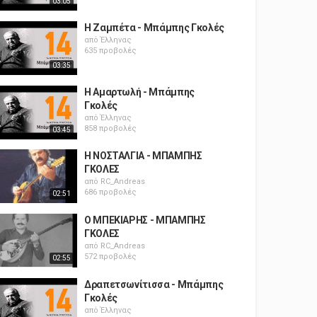
03:05
Η Ζαμπέτα - Μπάμπης Γκολές
από
Έλληνας
635 προβολές
03:35
Η Αμαρτωλή - Μπάμπης
Γκολές
από
Έλληνας
858 προβολές
03:45
Η ΝΟΣΤΑΛΓΙΑ - ΜΠΑΜΠΗΣ
ΓΚΟΛΕΣ
από
RC_Andreas
686 προβολές
02:51
Ο ΜΠΕΚΙΑΡΗΣ - ΜΠΑΜΠΗΣ
ΓΚΟΛΕΣ
από
RC_Andreas
572 προβολές
02:55
Δραπετσωνίτισσα - Μπάμπης
Γκολές
από
Έλληνας