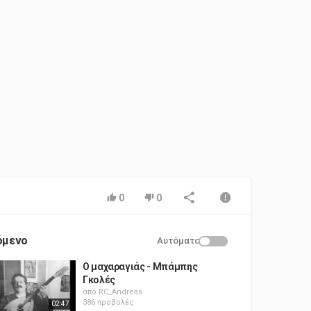
0
0
όμενο
Αυτόματο
Ο μαχαραγιάς - Μπάμπης
Γκολές
από
RC_Andreas
386 προβολές
02:47