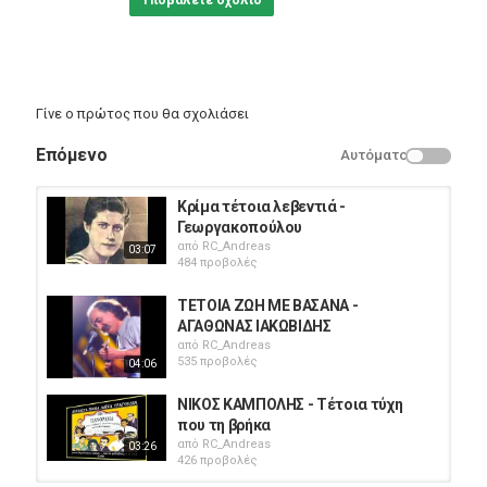
Υποβάλετε σχόλιο
Γίνε ο πρώτος που θα σχολιάσει
Επόμενο
Αυτόματο
Κρίμα τέτοια λεβεντιά -
Γεωργακοπούλου
από
RC_Andreas
03:07
484 προβολές
ΤΕΤΟΙΑ ΖΩΗ ΜΕ ΒΑΣΑΝΑ -
ΑΓΑΘΩΝΑΣ ΙΑΚΩΒΙΔΗΣ
από
RC_Andreas
535 προβολές
04:06
ΝΙΚΟΣ ΚΑΜΠΟΛΗΣ - Τέτοια τύχη
που τη βρήκα
από
RC_Andreas
03:26
426 προβολές