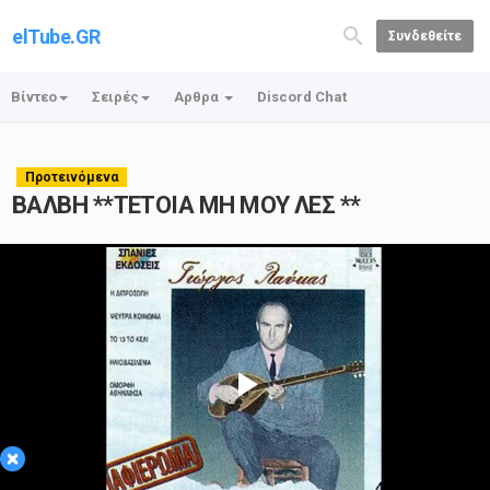
elTube.GR
Συνδεθείτε
Βίντεο
Σειρές
Αρθρα
Discord Chat
Προτεινόμενα
ΒΑΛΒΗ **ΤΕΤΟΙΑ ΜΗ ΜΟΥ ΛΕΣ **
Play
×