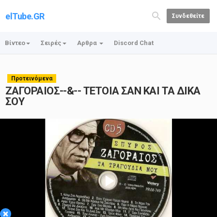
elTube.GR
Συνδεθείτε
Βίντεο
Σειρές
Αρθρα
Discord Chat
Προτεινόμενα
ΖΑΓΟΡΑΙΟΣ--&-- ΤΕΤΟΙΑ ΣΑΝ ΚΑΙ ΤΑ ΔΙΚΑ
ΣΟΥ
Play
×