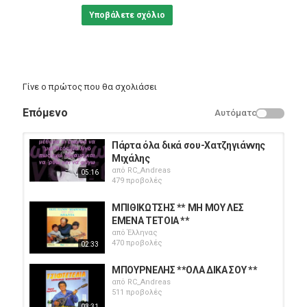
Υποβάλετε σχόλιο
Γίνε ο πρώτος που θα σχολιάσει
Επόμενο
Αυτόματο
Πάρτα όλα δικά σου-Χατζηγιάννης
Μιχάλης
από
RC_Andreas
05:16
479 προβολές
ΜΠΙΘΙΚΩΤΣΗΣ ** ΜΗ ΜΟΥ ΛΕΣ
ΕΜΕΝΑ ΤΕΤΟΙΑ **
από
Έλληνας
470 προβολές
02:33
ΜΠΟΥΡΝΕΛΗΣ **ΟΛΑ ΔΙΚΑ ΣΟΥ **
από
RC_Andreas
511 προβολές
03:31