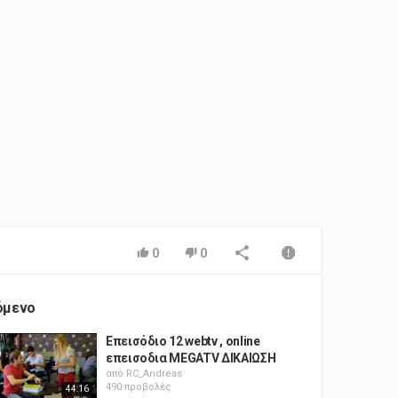
0
0
όμενο
Επεισόδιο 12 webtv , online
επεισοδια MEGATV ΔΙΚΑΙΩΣΗ
από
RC_Andreas
490 προβολές
44:16