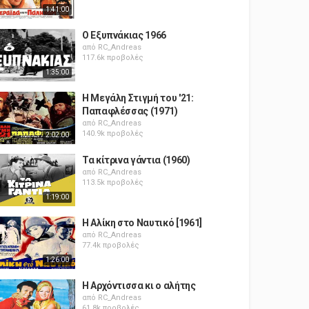
1:41:00
Ο Εξυπνάκιας 1966
από
RC_Andreas
117.6k προβολές
1:35:00
Η Μεγάλη Στιγμή του '21:
Παπαφλέσσας (1971)
από
RC_Andreas
140.9k προβολές
2:02:00
Τα κίτρινα γάντια (1960)
από
RC_Andreas
113.5k προβολές
1:19:00
Η Αλίκη στο Ναυτικό [1961]
από
RC_Andreas
77.4k προβολές
1:26:00
Η Αρχόντισσα κι ο αλήτης
από
RC_Andreas
61.8k προβολές