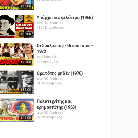
1:43:00
Υπάρχει και φιλότιμο (1965)
από
RC_Andreas
115.1k προβολές
1:30:00
Οι Σουλιώτες - Oi souliotes -
1972
από
Βασιλεία
50k προβολές
1:26:00
Ορατότης μηδέν (1970)
από
RC_Andreas
81.8k προβολές
1:57:00
Πολυτεχνίτης και
ερημοσπίτης (1963)
από
RC_Andreas
82.8k προβολές
1:17:00