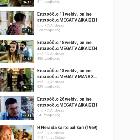
511 προβολές
36:17
Επεισόδιο 11 webtv , online
επεισοδια MEGATV ΔΙΚΑΙΩΣΗ
από
RC_Andreas
530 προβολές
41:13
Επεισόδιο 18 webtv , online
επεισοδια MEGATV ΔΙΚΑΙΩΣΗ
από
RC_Andreas
485 προβολές
44:43
Επεισόδιο 13 webtv , online
επεισοδια MEGATV ΜΑΝΑ X...
από
RC_Andreas
529 προβολές
36:30
Επεισόδιο 26 webtv , online
επεισοδια MEGATV ΔΙΚΑΙΩΣΗ
από
RC_Andreas
541 προβολές
44:31
H Neraida kai to palikari (1969)
από
RC_Andreas
115.1k προβολές