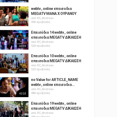
webtv , online επεισοδια
MEGATV ΜΑΝΑ X ΟΥΡΑΝΟΥ
από
RC_Andreas
496 προβολές
33:55
Επεισόδιο 14 webtv , online
επεισοδια MEGATV ΔΙΚΑΙΩΣΗ
από
RC_Andreas
520 προβολές
43:59
Επεισόδιο 10 webtv , online
επεισοδια MEGATV ΔΙΚΑΙΩΣΗ
από
RC_Andreas
525 προβολές
43:08
no Value for ARTICLE_NAME
webtv , online επεισοδια...
από
RC_Andreas
486 προβολές
43:33
Επεισόδιο 19 webtv , online
επεισοδια MEGATV ΔΙΚΑΙΩΣΗ
από
RC_Andreas
496 προβολές