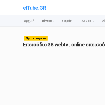
elTube.GR
Αρχική
Βίντεο
Σειρές
Αρθρα
Di
Προτεινόμενα
Επεισόδιο 38 webtv , online επεισ