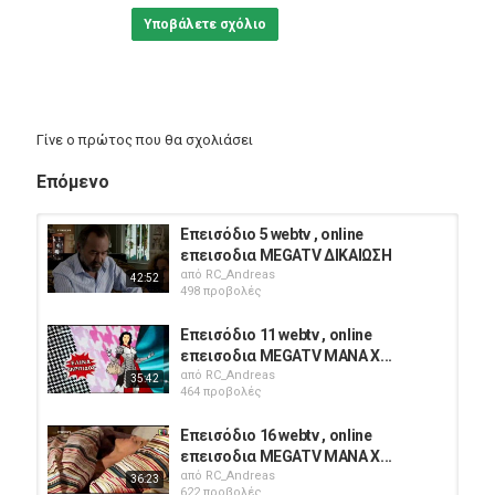
Υποβάλετε σχόλιο
Γίνε ο πρώτος που θα σχολιάσει
Επόμενο
Επεισόδιο 5 webtv , online
επεισοδια MEGATV ΔΙΚΑΙΩΣΗ
από
RC_Andreas
42:52
498 προβολές
Επεισόδιο 11 webtv , online
επεισοδια MEGATV ΜΑΝΑ X...
από
RC_Andreas
35:42
464 προβολές
Επεισόδιο 16 webtv , online
επεισοδια MEGATV ΜΑΝΑ X...
από
RC_Andreas
36:23
622 προβολές